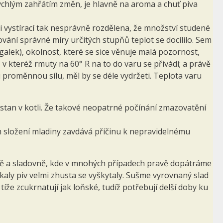
rychlým zahřátím změn, je hlavně na aroma a chuť piva
ádi vystírací tak nesprávně rozdělena, že množství studené
ování správné míry určitých stupňů teplot se docílilo. Sem
alek), okolnost, které se sice věnuje malá pozornost,
 v kteréž rmuty na 60° R na to do varu se přivádí; a právě
ou proměnnou sílu, měl by se déle vydržeti. Teplota varu
ůstan v kotli. Že takové neopatrné počínání zmazovatění
 složení mladiny zavdává příčinu k nepravidelnému
arně a sladovně, kde v mnohých případech pravě dopátráme
kaly piv velmi zhusta se vyškytaly. Sušme vyrovnaný slad
e zcukrnatují jak loňské, tudíž potřebují delší doby ku