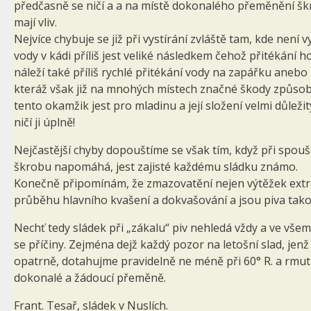
předčasně se ničí a a na místě dokonalého přeměnění škro
mají vliv.
Nejvíce chybuje se již při vystírání zvláště tam, kde není
vody v kádi příliš jest veliké následkem čehož přitékání 
náleží také příliš rychlé přitékání vody na zapářku aneb
kteráž však již na mnohých místech značné škody způsobila
tento okamžik jest pro mladinu a její složení velmi důleži
ničí ji úplně!
Nejčastější chyby dopouštíme se však tím, když při spouš
škrobu napomáhá, jest zajisté každému sládku známo.
Konečně připomínám, že zmazovatění nejen výtěžek extra
průběhu hlavního kvašení a dokvašování a jsou piva tako
Nechť tedy sládek při „zákalu“ piv nehledá vždy a ve vš
se příčiny. Zejména dejž každý pozor na letošní slad, je
opatrně, dotahujme pravidelně ne méně při 60° R. a rmutu
dokonalé a žádoucí přeměně.
Frant. Tesař, sládek v Nuslích.