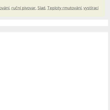
ování
,
ruční pivovar
,
Slad
,
Teploty rmutování
,
vystírací