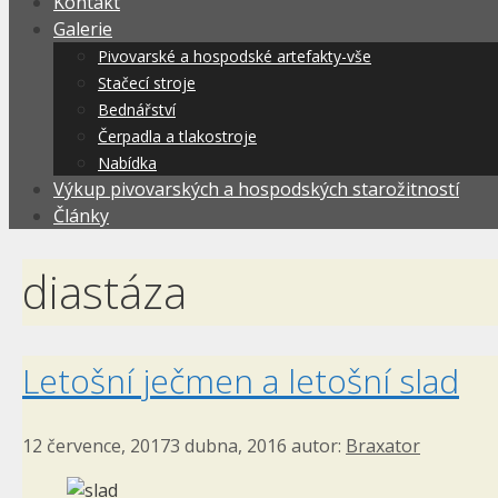
Kontakt
Galerie
Pivovarské a hospodské artefakty-vše
Stačecí stroje
Bednářství
Čerpadla a tlakostroje
Nabídka
Výkup pivovarských a hospodských starožitností
Články
diastáza
Letošní ječmen a letošní slad
12 července, 2017
3 dubna, 2016
autor:
Braxator