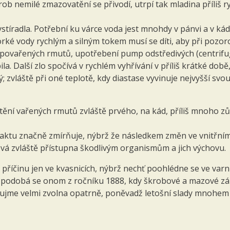
b nemilé zmazovatění se přivodí, utrpí tak mladina příliš 
 vystíradla. Potřební ku várce voda jest mnohdy v pánvi a v k
horké vody rychlým a silným tokem musí se díti, aby při pozor
o povařených rmutů, upotřebení pump odstředivých (centrifug
. Další zlo spočívá v rychlém vyhřívání v příliš krátké době,
tý; zvláště při oné teplotě, kdy diastase vyvinuje nejvyšší sv
tění vařených rmutů zvláště prvého, na kád, příliš mnoho z
ktu značně zmírňuje, nýbrž že následkem změn ve vnitřním
vá zvláště přístupna škodlivým organismům a jich výchovu.
em příčinu jen ve kvasnicích, nýbrž nechť poohlédne se ve v
nž podobá se onom z ročníku 1888, kdy škrobové a mazové zá
jme velmi zvolna opatrně, poněvadž letošní slady mnohem tíž