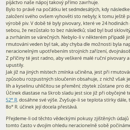
pijáctvo naše nápoj takový přímo zavrhuje.
Bylo to právě na počátku let sedmdesátých, kdy následke
založení svého ovšem vyhověti sto nebyly; k tomu ještě př
výrobě piv. V době té byly pivovary, které ve 24 hodinách
sebou, že nezůstalo to bez následků; slad byl bud sklovi
a zvrháním se várečných. Nebylo-li v některém případě j
rmutováni veden byl tak, aby chyba dle možnosti byla nap
neracionelným upotřebením strojních zařízení, dvojnásob
Z příčiny té jest radno, aby veškeré malé ruční pivovary
upustily.
Jak již na jiných místech zmínka učiněna, jest při rmutov
způsobu rozpustných sloučenin obsahuje, z nichž však jen 
líh a kyselinu uhličitou se přemění; zbytek zůstane pro do
Účinek diastase na škrob sladu jest sice již při obyčejné 
52° R
. dosáhne své výše. Zvyšuje-li se teplota stírky dál
8o° R. účinek její docela přestává.
Přejdeme-li od těchto vědeckými pokusy zjištěných údajů
tomto často v dvojím ohledu neracionelně sobě počínáme a