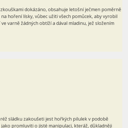
kými zkouškami dokázáno, obsahuje letošní ječmen poměrně
i na hoření lísky, vůbec užiti všech pomůcek, aby vyrobil
ve varně žádných obtíží a dával mladinu, jež složením
eréž sládku zakoušeti jest hořkých pilulek v podobě
ako promluviti o jisté manipulaci, kteráž, důkladněji