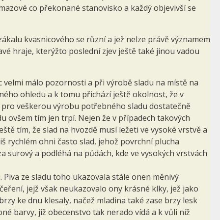
 mazové co překonané stanovisko a každý objevivší se
d zákalu kvasnicového se různí a jež nelze právě významem
zavé hraje, kterýžto poslední zjev ještě také jinou vadou
 velmi málo pozornosti a při výrobě sladu na místě na
dného ohledu a k tomu přichází ještě okolnost, že v
a pro veškerou výrobu potřebného sladu dostatečně
 ovšem tím jen trpí. Nejen že v případech takových
eště tím, že slad na hvozdě musí ležeti ve vysoké vrstvě a
iš rychlém ohni často slad, jehož povrchní plucha
 za surový a podléhá na půdách, kde ve vysokých vrstvách
. Piva ze sladu toho ukazovala stále onen měnivý
 čeření, jejž však neukazovalo ony krásné klky, jež jako
brzy ke dnu klesaly, načež mladina také zase brzy lesk
oné barvy, již obecenstvo tak nerado vídá a k vůli níž