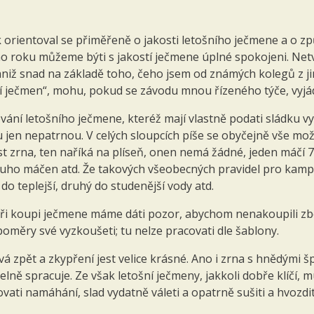
orientoval se přiměřeně o jakosti letošního ječmene a o způ
ošního roku můžeme býti s jakostí ječmene úplné spokojeni. N
niž snad na základě toho, čeho jsem od známých kolegů z ji
ní ječmen“, mohu, pokud se závodu mnou řízeného týče, vyjád
ání letošního ječmene, kteréž mají vlastně podati sládku vys
jen nepatrnou. V celých sloupcích píše se obyčejně vše možné
st zrna, ten naříká na plíseň, onen nemá žádné, jeden máčí 72 
louho máčen atd. Že takových všeobecných pravidel pro kamp
do teplejší, druhý do studenější vody atd.
při koupi ječmene máme dáti pozor, abychom nenakoupili zb
oměry své vyzkoušeti; tu nelze pracovati dle šablony.
 zpět a zkypření jest velice krásné. Ano i zrna s hnědými šp
lně spracuje. Ze však letošní ječmeny, jakkoli dobře klíčí,
vati namáhání, slad vydatně váleti a opatrně sušiti a hvozdi