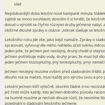
slad
Nejobávanější doba letošní nové kampaně minula. Sládek 
zajisté se mnou souhlasiti, dovolím-li si tvrditi, že let
dosud u výrobě se čtyřmi různými druhy ječmene nabyl, a
obšírné dlouhé zprávy o otázce: „kterak sladuje se letoš
Letošního roku jde vše, jako když namaže. Zprávy o sladov
spracovati, vyhovují dle mého náhledu účeli svému měrou 
Jeden píše, že ječmen jest nestejný, druhý chválí si stejno
ječmen potřebuje málo vody, druhý praví, že musí být d
jeden ječmen tlustopluchý, jiný tenkopluchý, prvý namáčí 
Ječmen nestejný musíme ovšem před sladováním tříditi; 
dlouho má se máčeti, musí každý pro výrobu svou a pro p
Letošní ječmen klíčí výtečně, skorém žádné zrno nezůstává
jež činiti může každý, kdo ječmen dobrého původu racione
na humně musíme je nechati dlouze růsti, že nesmíme lito
pojednání o sladováni letošního ječmene.