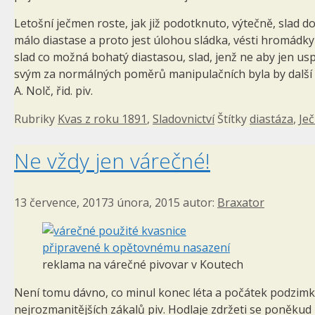
Letošní ječmen roste, jak již podotknuto, výtečně, slad 
málo diastase a proto jest úlohou sládka, vésti hromádky s
slad co možná bohatý diastasou, slad, jenž ne aby jen us
svým za normálných poměrů manipulačních byla by další
A. Nolč, řid. piv.
Rubriky
Kvas z roku 1891
,
Sladovnictví
Štítky
diastáza
,
Je
Ne vždy jen várečné!
13 července, 2017
3 února, 2015
autor:
Braxator
reklama na várečné pivovar v Koutech
Není tomu dávno, co minul konec léta a počátek podzimku,
nejrozmanitějších zákalů piv. Hodlaje zdržeti se poněkud 