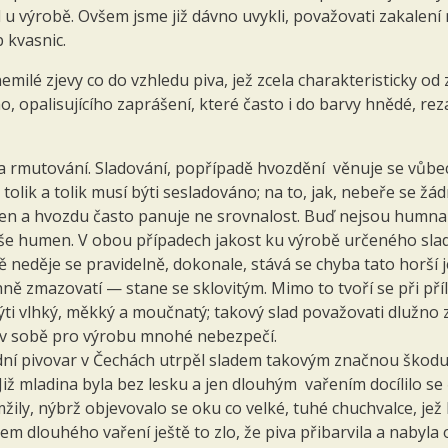
 výrobě. Ovšem jsme již dávno uvykli, považovati zakalení
 kvasnic.
emilé zjevy co do vzhledu piva, jež zcela charakteristicky o
ho, opalisujícího zaprášení, které často i do barvy hnědé, re
a rmutování. Sladování, popřípadě hvozdění věnuje se vůbec
tolik a tolik musí býti sesladováno; na to, jak, nebeře se žá
en a hvozdu často panuje ne srovnalost. Buď nejsou humn
še humen. V obou případech jakost ku výrobě určeného sladu
 neděje se pravidelně, dokonale, stává se chyba tato horší j
ě zmazovatí — stane se sklovitým. Mimo to tvoří se při příl
býti vlhký, měkký a moučnatý; takový slad považovati dlužno
vá v sobě pro výrobu mnohé nebezpečí.
řední pivovar v Čechách utrpěl sladem takovým značnou škodu
. Již mladina byla bez lesku a jen dlouhým vařením docílilo se
ily, nýbrž objevovalo se oku co velké, tuhé chuchvalce, jež 
dkem dlouhého vaření ještě to zlo, že piva přibarvila a nabyla 