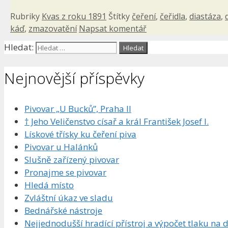
Rubriky
Kvas z roku 1891
Štítky
čeření
,
čeřidla
,
diastáza
,
káď
,
zmazovatění
Napsat komentář
Hledat:
Nejnovější příspěvky
Pivovar „U Bucků”, Praha II
† Jeho Veličenstvo císař a král František Josef I.
Lískové třísky ku čeření piva
Pivovar u Halánků
Slušně zařízený pivovar
Pronajme se pivovar
Hledá místo
Zvláštní úkaz ve sladu
Bednářské nástroje
Nejjednodušší hradící přístroj a výpočet tlaku na