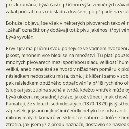
prozkoumána, bývá často příčinou výše zmíněných závad u
zákal počítati na vrub sladu a kvašení, po případě na vrub
Bohužel objevují se však v některých pivovarech takové n
„zákal“ označiti; ony dodávají totiž pivu jakéhosi třpytivé
bývá vyvolán.
Prvý zjev má příčinu svou ponejvíce ve vadném hvozdění 
jakost, mnohem více hledí se na množství. Tu platí pouze: 
mnohých pivovarech mezi spotřebou sladu,velikostí hum
veliká, aneb nenalézá se hvozd v nižádném poměru k plo
následkem nedostatku místa, tísně, již klíčení samo v sobě
pak následkem obtížného odpařování a příliš rychlého ohn
(slupka) jest zúplna suchá a tvrdá, kdežto vnitřek může 
bývá uložen, nejsnadněji zkáze, jakož vůbec i jinak cho
Pamatuji, že v letech sedmdesátých (1870-1879) jistý st
záprašek, jejž ani nejlepšími čeřidly nebylo lze odstraniti
miliony malých komárů ve skleničce nahoru a dolů se hemž
ztratila. Jak jsem již z předu naznačil, dostavilo se násle