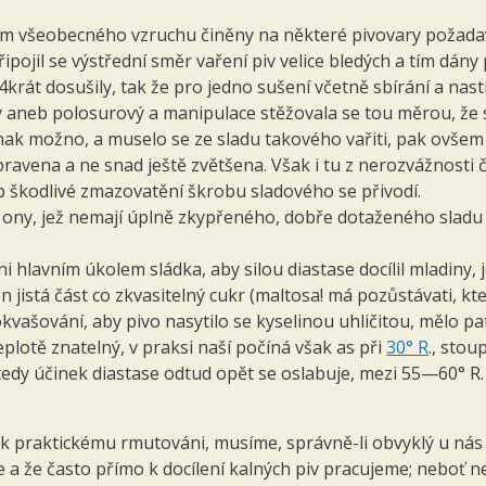
m všeobecného vzruchu činěny na některé pivovary požadavk
ipojil se výstřední směr vaření piv velice bledých a tím dá
 4krát dosušily, tak že pro jedno sušení včetně sbírání a na
tý aneb polosurový a manipulace stěžovala se tou měrou, že 
inak možno, a muselo se ze sladu takového vařiti, pak ovšem
ravena a ne snad ještě zvětšena. Však i tu z nerozvážnosti 
 škodlivé zmazovatění škrobu sladového se přivodí.
 a ony, jež nemají úplně zkypřeného, dobře dotaženého slad
áni hlavním úkolem sládka, aby silou diastase docílil mladiny
jistá část co zkvasitelný cukr (maltosa! má pozůstávati, kte
kvašování, aby pivo nasytilo se kyselinou uhličitou, mělo patř
teplotě znatelný, v praksi naší počíná však as při
30° R
., sto
e, tedy účinek diastase odtud opět se oslabuje, mezi 55—60° R
 k praktickému rmutováni, musíme, správně-li obvyklý u ná
 že často přímo k docílení kalných piv pracujeme; neboť nej