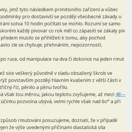
y, jimž tyto následkem primitivního zařízení a vůbec
ny podmínky pro dostavivší se později všeobecné závady u
stírání sotva 10 hodin počítati se mohlo. Rozumí se samo
skorém každý pivovar co rok měl co zápasiti se zákaly piv
 předem musilo se přihlížeti k tomu, aby pochod
často zle se chybuje; přehnáním, nepozorností,
u po ruce, od manipulace na dva či dokonce na jeden rmut
, jež sice veškerý původně v sladu obsažený škrob ve
rýž povstavším později hlavním kvašením z větší části v
ičný říz, pěnilo a pěnu tvořilo.
upá však tou měrou, jakou teplotu zvyšujeme, až mezi
48—
. účinku pozvolna ubývá, velmi rychle však nad 6o° a při
s způsob rmutováni posuzujeme, doznati, že v případě
en že výše uvedenými příčinami diastatická síla