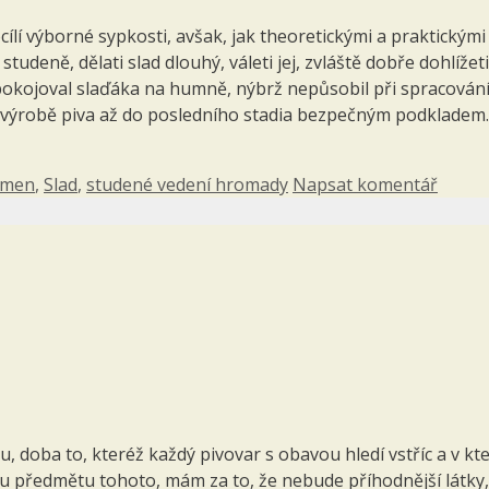
docílí výborné sypkosti, avšak, jak theoretickými a praktic
tudeně, dělati slad dlouhý, váleti jej, zvláště dobře dohlížet
pokojoval slaďáka na humně, nýbrž nepůsobil při spracování 
 výrobě piva až do posledního stadia bezpečným podkladem.
čmen
,
Slad
,
studené vedení hromady
Napsat komentář
 doba to, kteréž každý pivovar s obavou hledí vstříc a v kt
u předmětu tohoto, mám za to, že nebude příhodnější látky, j