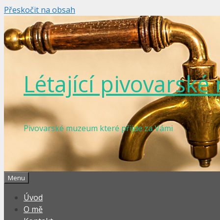
Přeskočit na obsah
Létající pivovarsk
Pivovarské muzeum které přijde za Vámi
Menu
Úvod
O mě