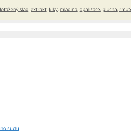
dotažený slad
,
extrakt
,
klky
,
mladina
,
opalizace
,
plucha
,
rmut
 dno sudu