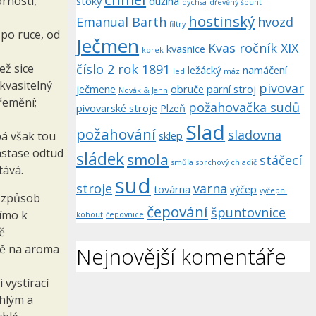
rností,
stoky
dužina
dychsa
dřevěný špunt
hostinský
Emanual Barth
hvozd
filtry
 po ruce, od
Ječmen
Kvas ročník XIX
kvasnice
korek
číslo 2 rok 1891
ež sice
ležácký
namáčení
led
máz
kvasitelný
pivovar
ječmene
obruče
parní stroj
Novák & Jahn
přemění;
požahovačka sudů
pivovarské stroje
Plzeň
Slad
požahování
sladovna
sklep
pá však tou
iastase odtud
sládek
smola
stáčecí
smůla
sprchový chladič
tává.
sud
stroje
varna
továrna
výčep
výčepní
s způsob
čepování
špuntovnice
ímo k
kohout
čepovnice
ě
ně na aroma
Nejnovější komentáře
 vystírací
chlým a