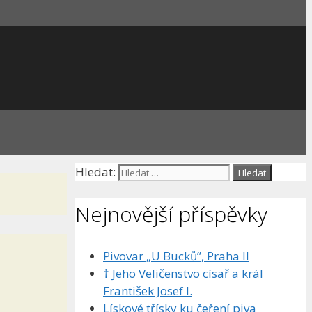
Hledat:
Nejnovější příspěvky
Pivovar „U Bucků”, Praha II
† Jeho Veličenstvo císař a král
František Josef I.
Lískové třísky ku čeření piva