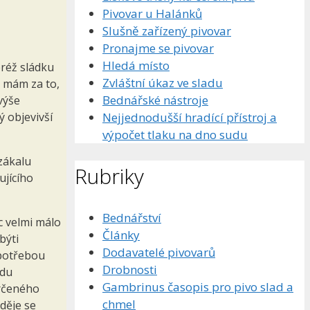
Pivovar u Halánků
Slušně zařízený pivovar
Pronajme se pivovar
Hledá místo
eréž sládku
Zvláštní úkaz ve sladu
, mám za to,
Bednářské nástroje
výše
Nejjednodušší hradící přístroj a
 objevivší
výpočet tlaku na dno sudu
 zákalu
Rubriky
ujícího
Bednářství
c velmi málo
Články
býti
Dodavatelé pivovarů
spotřebou
Drobnosti
adu
Gambrinus časopis pro pivo slad a
určeného
chmel
děje se