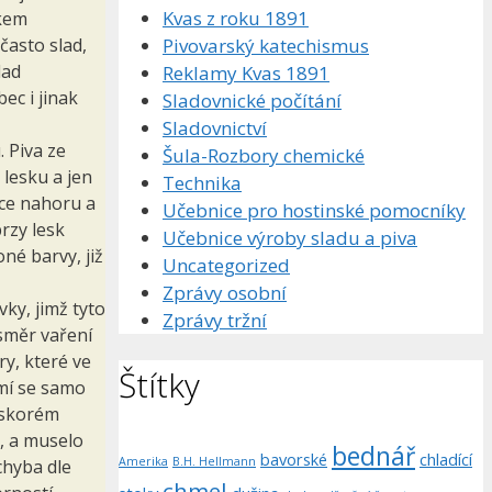
Kvas z roku 1891
dkem
Pivovarský katechismus
často slad,
lad
Reklamy Kvas 1891
ec i jinak
Sladovnické počítání
Sladovnictví
 Piva ze
Šula-Rozbory chemické
 lesku a jen
Technika
čce nahoru a
Učebnice pro hostinské pomocníky
rzy lesk
Učebnice výroby sladu a piva
oné barvy, již
Uncategorized
Zprávy osobní
ky, jimž tyto
Zprávy tržní
 směr vaření
ry, které ve
Štítky
umí se samo
e skorém
o, a muselo
bednář
bavorské
chladící
Amerika
B.H. Hellmann
chyba dle
chmel