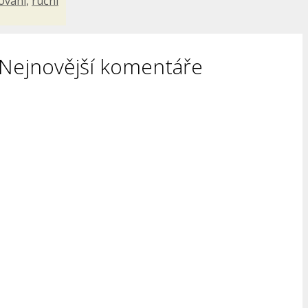
ování
,
ruční
Nejnovější komentáře