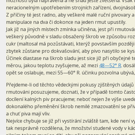
možnosti byla napravena a ne snad ještě zvětšena. Však i
neracionelným upotřebením strojních zařízení, dvojnásob
Z příčiny té jest radno, aby veškeré malé ruční pivovary
manipulace na dva či dokonce na jeden rmut upustily.
Jak již na jiných místech zmínka učiněna, jest při rmutován
veškerý původně v sladu obsažený škrob ve způsobu rozpu
cukr (maltosa! má pozůstávati, kterýž povstavším později h
zbytek zůstane pro dokvašování, aby pivo nasytilo se kysel
Účinek diastase na škrob sladu jest sice již při obyčejné 
měrou, jakou teplotu zvyšujeme, až mezi
48—52° R
. dosá
opět se oslabuje, mezi 55—60° R. účinku pozvolna ubývá, v
Přejdeme-li od těchto vědeckými pokusy zjištěných údajů
rmutováni posuzujeme, doznati, že v případě tomto čast
docílení kalných piv pracujeme; neboť nejen že výše uvede
dokonalého přeměnění škrob nemilé zmazovatění se přivod
a chuť piva mají vliv.
Nejvíce chybuje se již při vystírání zvláště tam, kde není 
tak nesprávně rozdělena, že množství studené vody v kádi