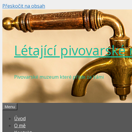
Přeskočit na obsah
Létající pivovarsk
Pivovarské muzeum které přijde za Vámi
Menu
Úvod
O mě