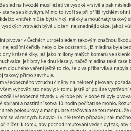
, že slad na hvozdě musí ležeti ve vysoké vrstvě a pak násle
tane se sklovitým. Mimo to tvoří se při příliš rychlém ohni 
, kdežto vnitřek může býti vlhký, měkký a moučnatý; takový s
vysokých vrstvách bývá uložen, nejsnadněji zkáze, jakož vůb
ední pivovar v Čechách utrpěl sladem takovým značnou škodu.
nejlepšími čeřidly nebylo lze odstraniti. Již mladina byla bez
o ony krásné klky, jež jako miliony malých komárů ve skleni
huchvalce, jež brzy ke dnu klesaly, načež mladina také zase b
kem dlouhého vaření ještě to zlo, že piva přibarvila a nabyla 
oj takový přímo zavrhuje.
em všeobecného vzruchu činěny na některé pivovary požadav
šem vyhověti sto nebyly; k tomu ještě připojil se výstřední
později všeobecné závady u výrobě piv. V době té byly pivova
ně sbírání a nastírání sotva 10 hodin počítati se mohlo. Roz
itý aneb polosurový a manipulace stěžovala se tou měrou, ž
háním se várečných. Nebylo-li v některém případě jinak možn
přihlížeti k tomu, aby pochod rmutováni veden byl tak, aby 