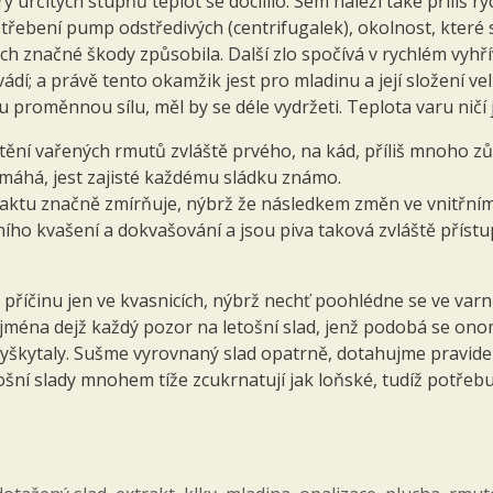
 určitých stupňů teplot se docílilo. Sem náleží také příliš ry
ebení pump odstředivých (centrifugalek), okolnost, které s
 značné škody způsobila. Další zlo spočívá v rychlém vyhřív
ádí; a právě tento okamžik jest pro mladinu a její složení vel
u proměnnou sílu, měl by se déle vydržeti. Teplota varu ničí j
ění vařených rmutů zvláště prvého, na kád, příliš mnoho zůs
áhá, jest zajisté každému sládku známo.
aktu značně zmírňuje, nýbrž že následkem změn ve vnitřním
ho kvašení a dokvašování a jsou piva taková zvláště příst
 příčinu jen ve kvasnicích, nýbrž nechť poohlédne se ve varn
jména dejž každý pozor na letošní slad, jenž podobá se ono
 vyškytaly. Sušme vyrovnaný slad opatrně, dotahujme pravid
šní slady mnohem tíže zcukrnatují jak loňské, tudíž potřebuj