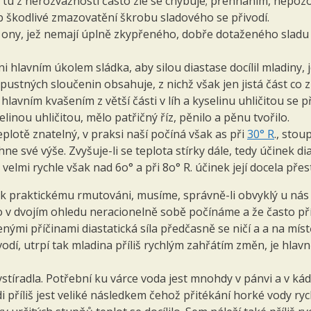
 tu z nerozvážnosti často zle se chybuje; přehnáním, nepozo
 škodlivé zmazovatění škrobu sladového se přivodí.
 a ony, jež nemají úplně zkypřeného, dobře dotaženého sladu
i hlavním úkolem sládka, aby silou diastase docílil mladiny, j
stných sloučenin obsahuje, z nichž však jen jistá část co z
lavním kvašením z větší části v líh a kyselinu uhličitou se 
inou uhličitou, mělo patřičný říz, pěnilo a pěnu tvořilo.
teplotě znatelný, v praksi naší počíná však as při
30° R
., stou
hne své výše. Zvyšuje-li se teplota stírky dále, tedy účinek d
elmi rychle však nad 6o° a při 8o° R. účinek její docela přes
 k praktickému rmutováni, musíme, správně-li obvyklý u ná
o v dvojím ohledu neracionelně sobě počínáme a že často př
nými příčinami diastatická síla předčasně se ničí a a na míst
í, utrpí tak mladina příliš rychlým zahřátím změn, je hlav
vystíradla. Potřební ku várce voda jest mnohdy v pánvi a v kádi
 příliš jest veliké následkem čehož přitékání horké vody ry