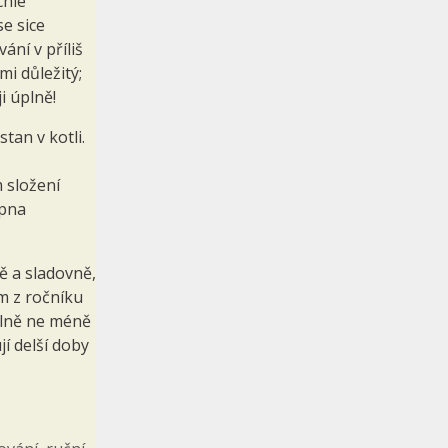
chlé
e sice
ání v příliš
mi důležitý;
i úplně!
tan v kotli.
 složení
upna
ě a sladovně,
m z ročníku
elně ne méně
í delší doby