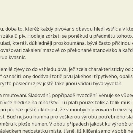
 doba to, kteréž každý pivovar s obavou hledí vstříc a v kt
h zákalů piv. Hodlaje zdržeti se poněkud u předmětu tohoto
pulaci, kteráž, důkladněji prozkoumána, bývá často příčinou 
považovati zakalení mazové co překonané stanovisko a každý
rub kvasnic.
milé zjevy co do vzhledu piva, jež zcela charakteristicky od
označiti; ony dodávají totiž pivu jakéhosi třpytivého, opalis
rýžto poslední zjev ještě také jinou vadou bývá vyvolán.
a rmutování. Sladování, popřípadě hvozdění věnuje se vůbe
íce hledí se na množství. Tu platí pouze: tolik a tolik musí 
omu přichází ještě okolnost, že v mnohých pivovarech mezi 
lost. Buď nejsou humna pro veškerou výrobu potřebného sl
poměru k ploše humen. V obou případech jakost ku výrobě 
ásledkem nedostatku místa, tísně, již klíčení samo v sobě ne