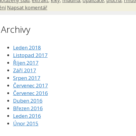
dotažený slad
,
extrakt
,
klky
,
mladina
,
opalizace
,
plucha
,
rmut
ění
Napsat komentář
Archivy
Leden 2018
Listopad 2017
Říjen 2017
Září 2017
Srpen 2017
Červenec 2017
Červenec 2016
Duben 2016
Březen 2016
Leden 2016
Únor 2015