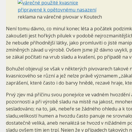
reklama na várečné pivovar v Koutech
Není tomu dávno, co minul konec léta a počátek podzimku,
zakoušeti jest hořkých pilulek v podobě nejrozmanitějšíc
že nebude příhodnější látky, jako promluviti o jisté mani
zmíněných závad u výrobě. Ovšem jsme již dávno uvykli, 
se zákal počítati na vrub sladu a kvašení, po případě na v
Bohužel objevují se však v některých pivovarech takové ne
kvasnicového se různí a jež nelze právě významem „zákal“ 
zaprášení, které často i do barvy hnědé, rezavé hraje, kte
Prvý zjev má příčinu svou ponejvíce ve vadném hvozdění 
pozornosti a při výrobě sladu na místě na jakost, mnohem v
sesladováno; na to, jak, nebeře se žádného ohledu a k t
sladu,velikostí humen a hvozdu často panuje ne srovna
dostatečně veliká, aneb nenalézá se hvozd v nižádném 
sladu ovšem tím jen trpí. Nejen že v případech takových n