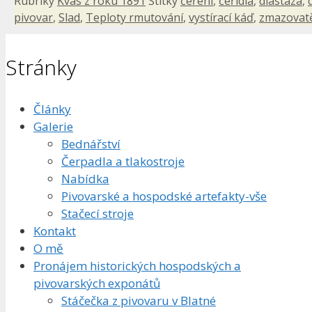
Rubriky
Kvas z roku 1891
Štítky
čeření
,
čeřidla
,
diastáza
,
pivovar
,
Slad
,
Teploty rmutování
,
vystírací káď
,
zmazovat
Stránky
Články
Galerie
Bednářství
Čerpadla a tlakostroje
Nabídka
Pivovarské a hospodské artefakty-vše
Stačecí stroje
Kontakt
O mě
Pronájem historických hospodských a
pivovarských exponátů
Stáčečka z pivovaru v Blatné