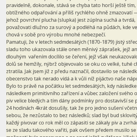
pravidelně, dokonale, stává se chyba tato horší ještě tím
obtížného odpařování a příliš rychlého ohně zmazovatí — s
jehož povrchní plucha (slupka) jest zúplna suchá a tvrdá
považovati dlužno za surový a podléhá na půdách, kde ve 
chová v sobě pro výrobu mnohé nebezpečí.
Pamatuji, že v letech sedmdesátých (1870-1879) jistý stř
sladu toho ukazovala stále onen měnivý záprašek, jejž ani 
dlouhým vařením docílilo se čeření, jejž však neukazoval
dolů se hemžily, nýbrž objevovalo se oku co velké, tuhé c
ztratila. Jak jsem již z předu naznačil, dostavilo se násled
obecenstvo tak nerado vídá a k vůli níž pijáctvo naše náp
Bylo to právě na počátku let sedmdesátých, kdy následk
následkem primitivního zařízení a vůbec založení svého ov
piv velice bledých a tím dány podmínky pro dostavivší se 
24 hodinách 4krát dosušily, tak že pro jedno sušení včet
sebou, že nezůstalo to bez následků; slad byl bud sklov
každý pivovar co rok měl co zápasiti se zákaly piv a zvr
se ze sladu takového vařiti, pak ovšem předem musilo se 