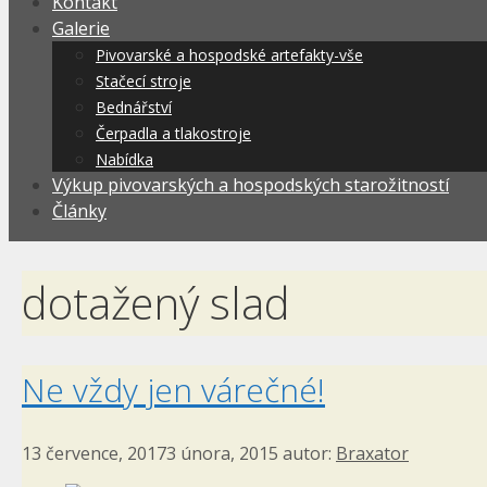
Kontakt
Galerie
Pivovarské a hospodské artefakty-vše
Stačecí stroje
Bednářství
Čerpadla a tlakostroje
Nabídka
Výkup pivovarských a hospodských starožitností
Články
dotažený slad
Ne vždy jen várečné!
13 července, 2017
3 února, 2015
autor:
Braxator