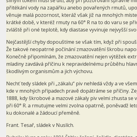
silným tokem musí se díti, aby při pozorování správné míry
přitékání vody na zapářku anebo povařených rmutů, upotř
věnuje malá pozornost, kteráž však již na mnohých místech
krátké době, v kteréž rmuty na 60° R na to do varu se přiv
zvláště při oné teplotě, kdy diastase vyvinuje nejvyšší svo
Nejčastější chyby dopouštíme se však tím, když při spoušt
Že takové neopatrné počínání zmazovatění škrobu napom
Konečně připomínám, že zmazovatění nejen výtěžek extr
mladiny zavdává příčinu k nepravidelnému průběhu hlavní
škodlivým organismům a jich výchovu.
Nechť tedy sládek při „zákalu“ piv nehledá vždy a ve všem
kde v mnohých případech pravě dopátráme se příčiny. Ze
1888, kdy škrobové a mazové zákaly piv velmi zhusta se
při 60° R. a rmutujme velmi zvolna opatrně, poněvadž leto
ku dokonalé a žádoucí přeměně.
Frant. Tesař, sládek v Nuslích.