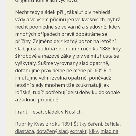
Nechť tedy sládek při „zákalu“ piv nehledá
vždy a ve všem příčinu jen ve kvasnicích, nýbrž
nechť poohlédne se ve varně a sladovně, kde v
mnohých případech pravě dopátráme se
příčiny. Zejména dejž každý pozor na letošní
slad, jenž podobá se onom z ročníku 1888, kdy
škrobové a mazové zákaly piv velmi zhusta se
vyškytaly. Sušme vyrovnaný slad opatrně,
dotahujme pravidelně ne méně při 60° R. a
rmutujme velmi zvolna opatrně, poněvadž
letošní slady mnohem tíže zcukrnatují jak
loňské, tudíž potřebují delší doby ku dokonalé
a žádoucí přeměně.
Frant. Tesař, sládek v Nuslích.
Rubriky
Kvas z roku 1891
Štítky
čeření
,
čeřidla
,
diastáza
,
dotažený slad
,
extrakt
,
klky
,
mladina
,