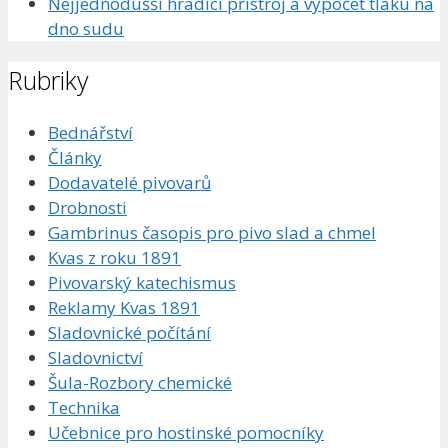
Nejjednodušší hradící přístroj a výpočet tlaku na
dno sudu
Rubriky
Bednářství
Články
Dodavatelé pivovarů
Drobnosti
Gambrinus časopis pro pivo slad a chmel
Kvas z roku 1891
Pivovarský katechismus
Reklamy Kvas 1891
Sladovnické počítání
Sladovnictví
Šula-Rozbory chemické
Technika
Učebnice pro hostinské pomocníky