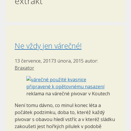
extrakt
Ne vždy jen várečné!
13 července, 2017
3 února, 2015
autor:
Braxator
reklama na várečné pivovar v Koutech
Není tomu dávno, co minul konec léta a
počátek podzimku, doba to, kteréž každý
pivovar s obavou hledí vstříc a v kteréž sládku
zakoušeti jest hořkých pilulek v podobě