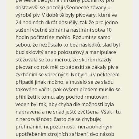
dostavivší se později všeobecné závady u
výrobě piv. V době té byly pivovary, které ve
24 hodinách 4krát dosušily, tak že pro jedno
sušení včetně sbírání a nastírání sotva 10
hodin počítati se mohlo. Rozumí se samo
sebou, že nezůstalo to bez následků; slad byl
bud sklovitý aneb polosurový a manipulace
stěžovala se tou měrou, že skorém každý
pivovar co rok měl co zápasiti se zákaly piv a
zvrháním se várečných. Nebylo-li v některém
případě jinak možno, a muselo se ze sladu
takového vařiti, pak ovšem předem musilo se
přihlížeti k tomu, aby pochod rmutováni
veden byl tak, aby chyba dle možnosti byla
napravena a ne snad ještě zvětšena. Však i tu
z nerozvážnosti často zle se chybuje;
přehnáním, nepozorností, neracionelným
upotřebením strojních zařízení, dvojnásob