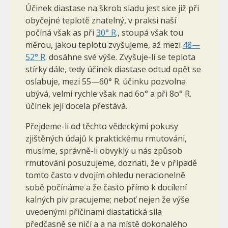
Účinek diastase na škrob sladu jest sice již při
obyčejné teplotě znatelný, v praksi naší
počíná však as při
30° R
., stoupá však tou
měrou, jakou teplotu zvyšujeme, až mezi
48—
52° R
. dosáhne své výše. Zvyšuje-li se teplota
stírky dále, tedy účinek diastase odtud opět se
oslabuje, mezi 55—60° R. účinku pozvolna
ubývá, velmi rychle však nad 6o° a při 8o° R.
účinek její docela přestává.
Přejdeme-li od těchto vědeckými pokusy
zjištěných údajů k praktickému rmutováni,
musíme, správně-li obvyklý u nás způsob
rmutováni posuzujeme, doznati, že v případě
tomto často v dvojím ohledu neracionelně
sobě počínáme a že často přímo k docílení
kalných piv pracujeme; neboť nejen že výše
uvedenými příčinami diastatická síla
předčasně se ničí a a na místě dokonalého