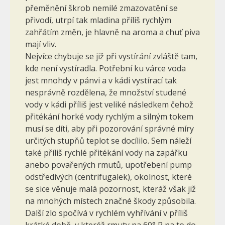
přeměnění škrob nemilé zmazovatění se
přivodí, utrpí tak mladina příliš rychlým
zahřátím změn, je hlavně na aroma a chuť piva
mají vliv.
Nejvíce chybuje se již při vystírání zvláště tam,
kde není vystíradla. Potřební ku várce voda
jest mnohdy v pánvi a v kádi vystírací tak
nesprávně rozdělena, že množství studené
vody v kádi příliš jest veliké následkem čehož
přitékání horké vody rychlým a silným tokem
musí se díti, aby při pozorování správné míry
určitých stupňů teplot se docílilo. Sem náleží
také příliš rychlé přitékání vody na zapářku
anebo povařených rmutů, upotřebení pump
odstředivých (centrifugalek), okolnost, které
se sice věnuje malá pozornost, kteráž však již
na mnohých místech značné škody způsobila.
Další zlo spočívá v rychlém vyhřívání v příliš
krátké době, v kteréž rmuty na 60° R na to do