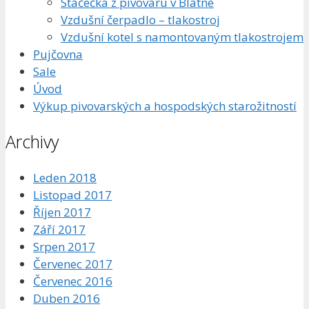
Stáčečka z pivovaru v Blatné
Vzdušní čerpadlo – tlakostroj
Vzdušní kotel s namontovaným tlakostrojem
Pujčovna
Sale
Úvod
Výkup pivovarských a hospodských starožitností
Archivy
Leden 2018
Listopad 2017
Říjen 2017
Září 2017
Srpen 2017
Červenec 2017
Červenec 2016
Duben 2016