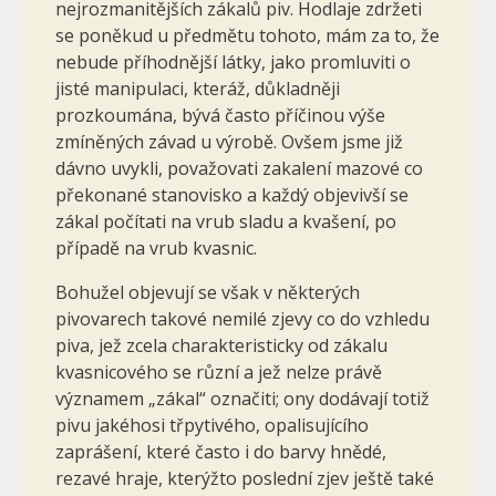
nejrozmanitějších zákalů piv. Hodlaje zdržeti
se poněkud u předmětu tohoto, mám za to, že
nebude příhodnější látky, jako promluviti o
jisté manipulaci, kteráž, důkladněji
prozkoumána, bývá často příčinou výše
zmíněných závad u výrobě. Ovšem jsme již
dávno uvykli, považovati zakalení mazové co
překonané stanovisko a každý objevivší se
zákal počítati na vrub sladu a kvašení, po
případě na vrub kvasnic.
Bohužel objevují se však v některých
pivovarech takové nemilé zjevy co do vzhledu
piva, jež zcela charakteristicky od zákalu
kvasnicového se různí a jež nelze právě
významem „zákal“ označiti; ony dodávají totiž
pivu jakéhosi třpytivého, opalisujícího
zaprášení, které často i do barvy hnědé,
rezavé hraje, kterýžto poslední zjev ještě také