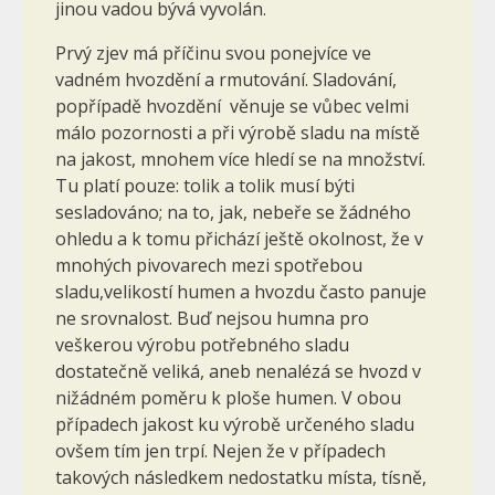
jinou vadou bývá vyvolán.
Prvý zjev má příčinu svou ponejvíce ve
vadném hvozdění a rmutování. Sladování,
popřípadě hvozdění věnuje se vůbec velmi
málo pozornosti a při výrobě sladu na místě
na jakost, mnohem více hledí se na množství.
Tu platí pouze: tolik a tolik musí býti
sesladováno; na to, jak, nebeře se žádného
ohledu a k tomu přichází ještě okolnost, že v
mnohých pivovarech mezi spotřebou
sladu,velikostí humen a hvozdu často panuje
ne srovnalost. Buď nejsou humna pro
veškerou výrobu potřebného sladu
dostatečně veliká, aneb nenalézá se hvozd v
nižádném poměru k ploše humen. V obou
případech jakost ku výrobě určeného sladu
ovšem tím jen trpí. Nejen že v případech
takových následkem nedostatku místa, tísně,