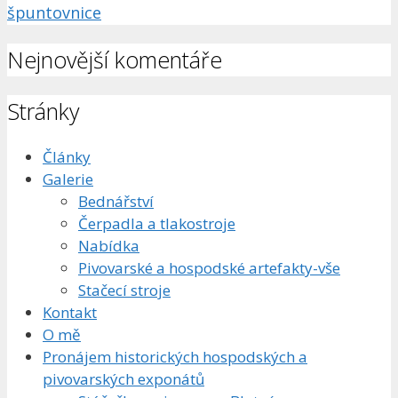
špuntovnice
Nejnovější komentáře
Stránky
Články
Galerie
Bednářství
Čerpadla a tlakostroje
Nabídka
Pivovarské a hospodské artefakty-vše
Stačecí stroje
Kontakt
O mě
Pronájem historických hospodských a
pivovarských exponátů