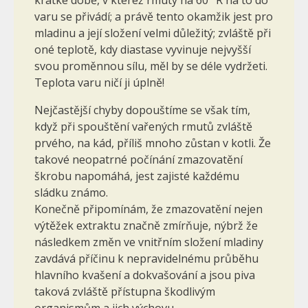
varu se přivádí; a právě tento okamžik jest pro
mladinu a její složení velmi důležitý; zvláště při
oné teplotě, kdy diastase vyvinuje nejvyšší
svou proměnnou sílu, měl by se déle vydržeti.
Teplota varu ničí ji úplně!
Nejčastější chyby dopouštíme se však tím,
když při spouštění vařených rmutů zvláště
prvého, na kád, příliš mnoho zůstan v kotli. Že
takové neopatrné počínání zmazovatění
škrobu napomáhá, jest zajisté každému
sládku známo.
Konečně připomínám, že zmazovatění nejen
výtěžek extraktu značně zmírňuje, nýbrž že
následkem změn ve vnitřním složení mladiny
zavdává příčinu k nepravidelnému průběhu
hlavního kvašení a dokvašování a jsou piva
taková zvláště přístupna škodlivým
organismům a jich výchovu.