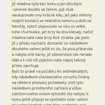
Již mladina byla bez lesku a jen dlouhým
vařením docílilo se čeření, jejž však
neukazovalo ony krásné klky, jež jako miliony
malých komárů ve skleničce nahoru a dolů se
hemžily, nýbrž objevovalo se oku co velké,
tuhé chuchvalce, jež brzy ke dnu klesaly, načež
mladina také zase brzy lesk ztratila. Jak jsem
již z předu naznačil, dostavilo se následkem
dlouhého vaření ještě to zlo, že piva přibarvila
a nabyla oné barvy, již obecenstvo tak nerado
vídá a k vůli níž pijáctvo naše nápoj takový
přímo zavrhuje.
Bylo to právě na počátku let sedmdesátých,
kdy následkem všeobecného vzruchu činěny
na některé pivovary požadavky, jimž tyto
následkem primitivního zařízení a vůbec
založení svého ovšem vyhověti sto nebyly; k
tomu ještě připojil se výstřední směr vaření
piv velice bledých a tím dány podmínky pro