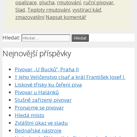
opalizace
,
plucha
,
rmutování
,
ruční pivovar
,
Slad
,
Teploty rmutování
,
vystírací káď
,
zmazovatění
Napsat komentář
Hledat:
Nejnovější příspěvky
Pivovar „U Bucků”, Praha II
† Jeho Veličenstvo císař a král František Josef I.
Lískové třísky ku čeření piva
Pivovar u Halánků
Slušně zařízený pivovar
Pronajme se pivovar
Hledá místo
Zvláštní úkaz ve sladu
Bednářské nástroje