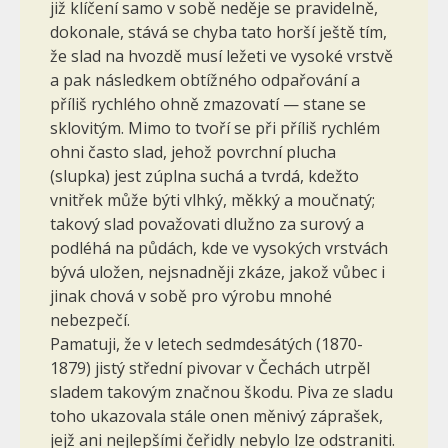
již klíčení samo v sobě neděje se pravidelně,
dokonale, stává se chyba tato horší ještě tím,
že slad na hvozdě musí ležeti ve vysoké vrstvě
a pak následkem obtížného odpařování a
příliš rychlého ohně zmazovatí — stane se
sklovitým. Mimo to tvoří se při příliš rychlém
ohni často slad, jehož povrchní plucha
(slupka) jest zúplna suchá a tvrdá, kdežto
vnitřek může býti vlhký, měkký a moučnatý;
takový slad považovati dlužno za surový a
podléhá na půdách, kde ve vysokých vrstvách
bývá uložen, nejsnadněji zkáze, jakož vůbec i
jinak chová v sobě pro výrobu mnohé
nebezpečí.
Pamatuji, že v letech sedmdesátých (1870-
1879) jistý střední pivovar v Čechách utrpěl
sladem takovým značnou škodu. Piva ze sladu
toho ukazovala stále onen měnivý záprašek,
jejž ani nejlepšími čeřidly nebylo lze odstraniti.