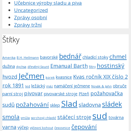
Učebnice výroby sladu a piva
Uncategorized
Zprávy osobní
Zprávy tržní
Štítky
bednář
chmel
bavorské
chladící stoky
Amerika
B.H. Hellmann
hostinský
Emanual Barth
dužina
dychsa
dřevěný špunt
filtry
Ječmen
hvozd
Kvas ročník XIX číslo 2
kvasnice
korek
rok 1891
ležácký
namáčení ječmene
obruče
led
máz
Novák & Jahn
pivovar
požahovačka
parní stroj
pivovarské stroje
Plzeň
Slad
sládek
požahování
sudů
sladovna
sklep
sud
smola
stáčecí stroje
továrna
smůla
sprchový chladič
čepování
varna
výčep
výčepní kohout
čepovnice