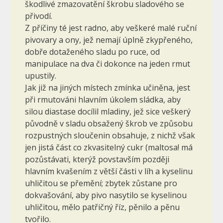
škodlivé zmazovatění škrobu sladového se
přivodí.
Z příčiny té jest radno, aby veškeré malé ruční
pivovary a ony, jež nemají úplně zkypřeného,
dobře dotaženého sladu po ruce, od
manipulace na dva či dokonce na jeden rmut
upustily.
Jak již na jiných místech zmínka učiněna, jest
při rmutováni hlavním úkolem sládka, aby
silou diastase docílil mladiny, jež sice veškerý
původně v sladu obsažený škrob ve způsobu
rozpustných sloučenin obsahuje, z nichž však
jen jistá část co zkvasitelný cukr (maltosa! má
pozůstávati, kterýž povstavším později
hlavním kvašením z větší části v líh a kyselinu
uhličitou se přemění; zbytek zůstane pro
dokvašování, aby pivo nasytilo se kyselinou
uhličitou, mělo patřičný říz, pěnilo a pěnu
tvořilo.