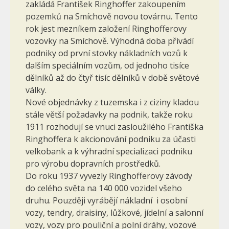
zakládá František Ringhoffer zakoupením
pozemků na Smíchově novou továrnu. Tento
rok jest mezníkem založení Ringhofferovy
vozovky na Smíchově. Výhodná doba přivádí
podniky od první stovky nákladních vozů k
dalším speciálním vozům, od jednoho tisíce
dělníků až do čtyř tisíc dělníků v době světové
války.
Nové objednávky z tuzemska i z ciziny kladou
stále větší požadavky na podnik, takže roku
1911 rozhodují se vnuci zasloužilého Františka
Ringhoffera k akcionování podniku za účasti
velkobank a k výhradní specializaci podniku
pro výrobu dopravních prostředků.
Do roku 1937 vyvezly Ringhofferovy závody
do celého světa na 140 000 vozidel všeho
druhu. Pouzději vyrábějí nákladní i osobní
vozy, tendry, draisiny, lůžkové, jídelní a salonní
vozy, vozy pro pouliční a polní dráhy, vozové