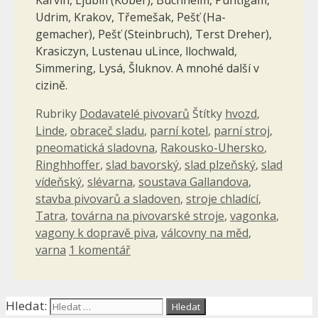
Udrim, Kra­kov, Třemešak, Pešť (Ha-
gemacher), Pešť (Steinbruch), Terst Dreher),
Krasiczyn, Lustenau uLince, llochwald,
Simmering, Lysá, Šluknov. A mnohé další v
cizině.
Rubriky
Dodavatelé pivovarů
Štítky
hvozd
,
Linde
,
obraceč sladu
,
parní kotel
,
parní stroj
,
pneomatická sladovna
,
Rakousko-Uhersko
,
Ringhhoffer
,
slad bavorský
,
slad plzeňský
,
slad
vídeňský
,
slévarna
,
soustava Gallandova
,
stavba pivovarů a sladoven
,
stroje chladící
,
Tatra
,
továrna na pivovarské stroje
,
vagonka
,
vagony k dopravě piva
,
válcovny na měd
,
varna
1 komentář
Hledat: