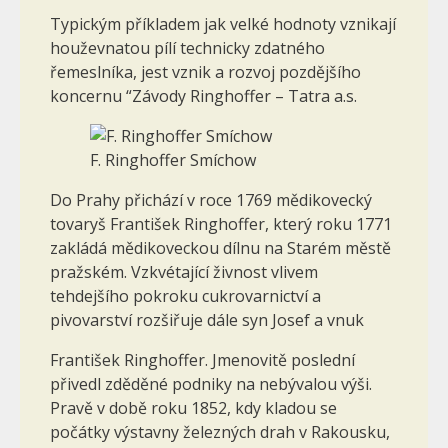
Typickým příkladem jak velké hodnoty vznikají
houževnatou pílí technicky zdatného
řemeslníka, jest vznik a rozvoj pozdějšího
koncernu “Závody Ringhoffer – Tatra a.s.
F. Ringhoffer Smíchow
Do Prahy přichází v roce 1769 mědikovecký
tovaryš František Ringhoffer, který roku 1771
zakládá mědikoveckou dílnu na Starém městě
pražském. Vzkvétající živnost vlivem
tehdejšího pokroku cukrovarnictví a
pivovarství rozšiřuje dále syn Josef a vnuk
František Ringhoffer. Jmenovitě poslední
přivedl zděděné podniky na nebývalou výši.
Pravě v době roku 1852, kdy kladou se
počátky výstavny železných drah v Rakousku,