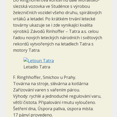
slezská vozovka ve Studénce s výrobou
železničních vozidel všeho druhu, spirálových
vrtáků a letadel. Po krátkém trvání letecké
továrny ukazuje se i zde vynikajíci kvalita
výrobků Závodů Rinhoffer – Tatra a.s. celou
řadou nových leteckých národních i světových
rekordů vytvořených na letadlech Tatra s
motory Tatra.
Letadlo Tatra
F. Ringhhoffer, Smichov u Prahy.
Továrna na stroje, slévárna a kotlárna
Zařizování varen s vařením párou.
Výhody: rychlé a jednoduché regulování varu,
větší čistota. Připalování rmutu vyloučeno.
Šetření dna, Úspora paliva, úspora místa.
17 pánví provedeno.