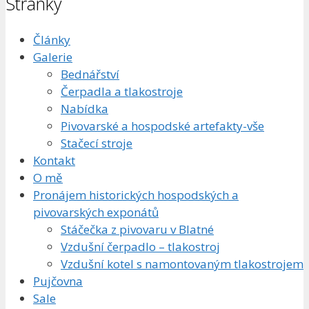
Stránky
Články
Galerie
Bednářství
Čerpadla a tlakostroje
Nabídka
Pivovarské a hospodské artefakty-vše
Stačecí stroje
Kontakt
O mě
Pronájem historických hospodských a
pivovarských exponátů
Stáčečka z pivovaru v Blatné
Vzdušní čerpadlo – tlakostroj
Vzdušní kotel s namontovaným tlakostrojem
Pujčovna
Sale