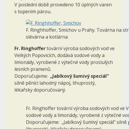
V poslední době provedeno 10 úplných varen
s topením párou.
F. Ringhhoffer, Smichov u Prahy. Továrna na str
slévárna a kotlárna
Fr. Ringhoffer
tovární výroba sodových vod ve
Velkých Popovicích, dodává sodové vody a
limonády, vyrobené z výtečné vody proslulých
lesních pramenů.
Doporučujeme:
„Jablkový šumivý speciál”
silně pěníci lahodný nápoj, lihuprostý,
lékařsky doporučovaný.
Fr. Ringhoffer tovární výroba sodových vod ve 
sodové vody a limonády, vyrobené z výtečné vo
Doporučujeme: „Jablkový šumivý speciál” silně 
lihuprostý, lékařsky doporučovaný.