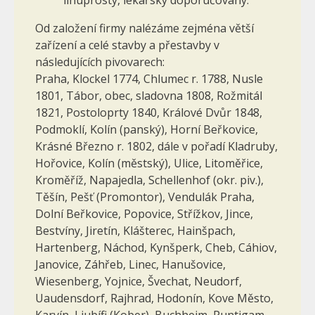
Od založení firmy nalézáme zejména větší
zařízení a celé stavby a přestavby v
následujících pivovarech:
Praha, Klockel 1774, Chlumec r. 1788, Nusle
1801, Tábor, obec, sladovna 1808, Rožmitál
1821, Postoloprty 1840, Králové Dvůr 1848,
Podmoklí, Kolín (panský), Horní Beřkovice,
Krásné Březno r. 1802, dále v pořadí Kladruby,
Hořovice, Kolín (městský), Ulice, Li­toměřice,
Kroměříž, Napajedla, Schellenhof (okr. piv.),
Těšín, Pešť (Promontor), Vendulák Praha,
Dolní Beřkovice, Popovice, Střížkov, Jince,
Bestvíny, Jiretín, Klášterec, Hainšpach,
Hartenberg, Náchod, Kynšperk, Cheb, Cáhiov,
Janovice, Záhřeb, Linec, Hanušovice,
Wiesenberg, Yojnice, Švechat, Neudorf,
Uaudensdorf, Rajhrad, Hodonín, Kove Město,
Karvín, Ljubífi (Kober), Buchheim, Puntigam,