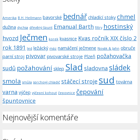
bednář
chmel
bavorské
chladící stoky
Amerika
B.H. Hellmann
hostinský
Emanual Barth
dužina
dychsa
dřevěný špunt
filtry
Ječmen
hvozd
Kvas ročník XIX číslo 2
kvasnice
korek
rok 1891
ležácký
namáčení ječmene
obruče
led
máz
Novák & Jahn
pivovar
požahovačka
parní stroj
pivovarské stroje
Plzeň
Slad
sládek
požahování
sudů
sladovna
sklep
sud
smola
stáčecí stroje
továrna
smůla
sprchový chladič
čepování
varna
výčep
výčepní kohout
čepovnice
špuntovnice
Nejnovější komentáře