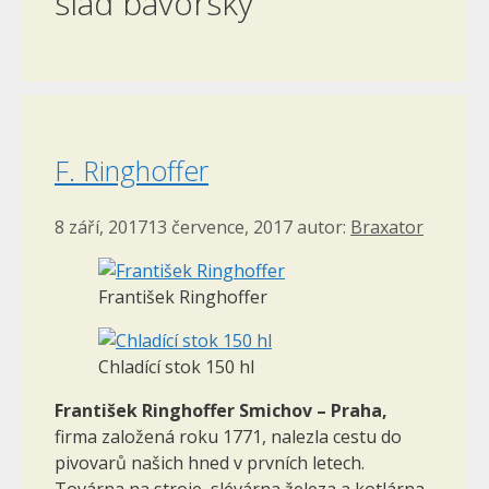
slad bavorský
F. Ringhoffer
8 září, 2017
13 července, 2017
autor:
Braxator
František Ringhoffer
Chladící stok 150 hl
František Ringhoffer Smichov – Praha,
firma založená roku 1771, nalezla cestu do
pivovarů našich hned v prvních letech.
Továrna na stroje, slévárna železa a kotlárna,