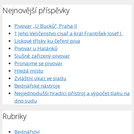
Nejnovější příspěvky
Pivovar „U Bucků”, Praha II
† Jeho Veličenstvo císař a král František Josef I.
Lískové třísky ku čeření piva
Pivovar u Halánků
Slušně zařízený pivovar
Pronajme se pivovar
Hledá místo
Zvláštní úkaz ve sladu
Bednářské nástroje
Nejjednodušší hradící přístroj a výpočet tlaku na
dno sudu
Rubriky
Bednářství