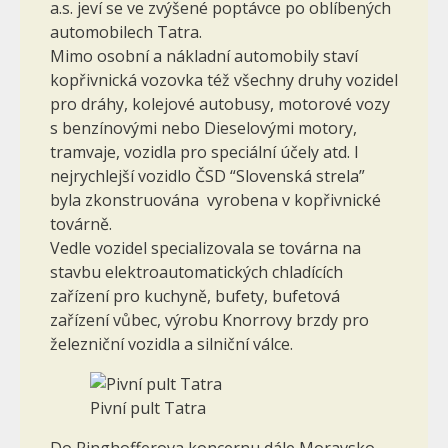
a.s. jeví se ve zvýšené poptávce po oblíbených
automobilech Tatra.
Mimo osobní a nákladní automobily staví
kopřivnická vozovka též všechny druhy vozidel
pro dráhy, kolejové autobusy, motorové vozy
s benzínovými nebo Dieselovými motory,
tramvaje, vozidla pro speciální účely atd. I
nejrychlejší vozidlo ČSD “Slovenská strela”
byla zkonstruována vyrobena v kopřivnické
továrně.
Vedle vozidel specializovala se továrna na
stavbu elektroautomatických chladících
zařízení pro kuchyně, bufety, bufetová
zařízení vůbec, výrobu Knorrovy brzdy pro
železniční vozidla a silniční válce.
Pivní pult Tatra
Do Ringhofferova koncernu dále Moravsko-