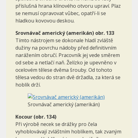
příslušná hrana klínového otvoru upraví. Plaz
se nemusí opravovat vůbec, opatří-li se
hladkou kovovou deskou.
Srovnávač americký (amerikán) obr. 133
Tímto nástrojem se dokonale hladí zvláště
dužiny na povrchu nádoby před definitivním
narážením obručí. Pracovník jej vede směrem
od sebe a netlačí naň. Želízko je upevněno v
ocelovém tělese dvěma šrouby. Od tohoto
tělesa vedou do stran dvě držadla, za která se
hoblík drží.
Srovnávač americký (amerikán)
Kocour (obr. 134)
Při výrobě necek se drážky pro čela
vyhoblovávají zvláštním hoblíkem, tak zvaným