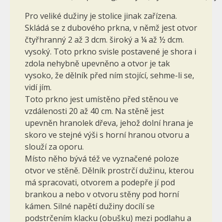
Pro veliké dužiny je stolice jinak zařízena.
Skládá se z dubového prkna, v němž jest otvor
čtyřhranný 2 až 3 dcm. široký a ¼ až ½ dcm.
vysoký. Toto prkno svisle postavené je shora i
zdola nehybně upevněno a otvor je tak
vysoko, že dělník před ním stojící, sehme-li se,
vidí jím.
Toto prkno jest umístěno před stěnou ve
vzdálenosti 20 až 40 cm. Na stěně jest
upevněn hranolek dřeva, jehož dolní hrana je
skoro ve stejné výši s horní hranou otvoru a
slouží za oporu.
Místo něho bývá též ve vyznačené poloze
otvor ve stěně. Dělník prostrčí dužinu, kterou
má spracovati, otvorem a podepře jí pod
brankou a nebo v otvoru stěny pod horní
kámen. Silné napětí dužiny docílí se
podstrčením klacku (obušku) mezi podlahu a