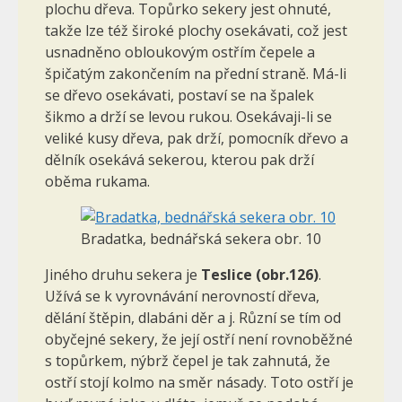
plochu dřeva. Topůrko sekery jest ohnuté,
takže lze též široké plochy osekávati, což jest
usnadněno obloukovým ostřím čepele a
špiča­tým zakončením na přední straně. Má-li
se dřevo osekávati, postaví se na špalek
šikmo a drží se levou rukou. Osekávaji-li se
veliké kusy dřeva, pak drží, pomocník dřevo a
dělník osekává sekerou, kterou pak drží
oběma rukama.
Bradatka, bednářská sekera obr. 10
Jiného druhu sekera je
Teslice
(obr.126)
.
Užívá se k vyrov­návání nerovností dřeva,
dělání štěpin, dlabáni děr a j. Různí se tím od
obyčejné sekery, že její ostří není rovnoběžné
s topůrkem, nýbrž čepel je tak zahnutá, že
ostří stojí kolmo na směr násady. Toto ostří je