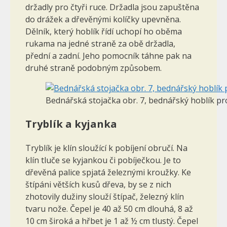
držadly pro čtyři ruce. Držadla jsou zapuštěna
do drážek a dřevěnými kolíčky upevněna.
Dělník, který hoblík řídí uchopí ho oběma
rukama na jedné straně za obě držadla,
přední a zadní. Jeho pomocník táhne pak na
druhé straně podobným způsobem.
Bednářská stojačka obr. 7, bednářský hoblík pro
Tryblík a kyjanka
Tryblík je klín sloužící k pobíjení obručí. Na
klín tluče se kyjankou či pobíječkou. Je to
dřevěná palice spjatá železnými kroužky. Ke
štípáni větších kusů dřeva, by se z nich
zhotovily dužiny slouží štípač, železný klín
tvaru nože. Čepel je 40 až 50 cm dlouhá, 8 až
10 cm široká a hřbet je 1 až ½ cm tlustý. Čepel