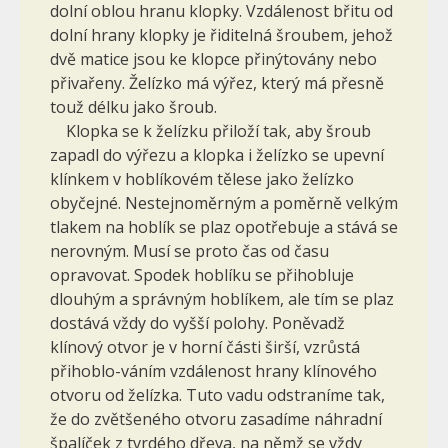
dolní oblou hranu klopky. Vzdálenost břitu od
dolní hrany klopky je řiditelná šroubem, jehož
dvě matice jsou ke klopce přinýtovány nebo
přivařeny. Želízko má výřez, který má přesně
touž délku jako šroub.
Klopka se k želízku přiloží tak, aby šroub
zapadl do výřezu a klopka i želízko se upevní
klínkem v hoblíkovém tělese jako želízko
obyčejné. Nestejnoměrným a poměrně velkým
tlakem na hoblík se plaz opotřebuje a stává se
nerovným. Musí se proto čas od času
opravovat. Spodek hoblíku se přihobluje
dlouhým a správným hoblíkem, ale tím se plaz
dostává vždy do vyšší polohy. Poněvadž
klínový otvor je v horní části širší, vzrůstá
přihoblo-váním vzdálenost hrany klínového
otvoru od želízka. Tuto vadu odstraníme tak,
že do zvětšeného otvoru zasadíme náhradní
špalíček z tvrdého dřeva, na němž se vždy