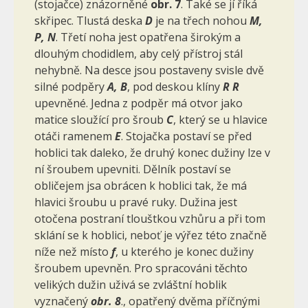
(stojačce) znázorněné
obr. 7
. Také se jí říká
skřipec. Tlustá deska
D
je na třech nohou
M,
P, N
. Třetí noha jest opatřena širokým a
dlouhým cho­didlem, aby celý přístroj stál
nehybně. Na desce jsou postaveny svisle dvě
silné podpěry
A, B
, pod deskou klíny
R R
upevněné. Jedna z podpěr má otvor jako
matice sloužící pro šroub
C
, který se u hlavice
otáči ramenem
E
. Stojačka postaví se před
hoblici tak daleko, že druhý konec dužiny lze v
ní šroubem upevniti. Dělník postaví se
obličejem jsa obrácen k hoblici tak, že má
hlavici šroubu u pravé ruky. Dužina jest
otočena postraní tlouštkou vzhůru a při tom
sklání se k hoblici, neboť je výřez této značně
níže než místo
f
, u kterého je konec dužiny
šroubem upevněn. Pro spracováni těchto
velikých dužin uživá se zvláštní hoblik
vyznačený
obr. 8
., opatřený dvěma příčnými