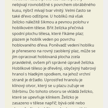
nebývají rovnoběžné s povrchem obráběného
kusu, nýbrž mívají tvar vlnitý. Velmi často se
také dřevo odštípne. U hoblíků má však
želízko náležitě šikmou a pevnou polohu v
hoblíkovém tělese. Břit želízka přečnívá
spodní plochu tělesa, které říkáme plaz;
plazem je hoblík veden po povrchu
hoblovaného dřeva. Poněvadž vedení hoblíku
je přeneseno na rovný zaoblený plaz, může se
jím opracovat hoblovaná plocha zcela
pravidelně, ovšem při správné úpravě želízka.
Hoblíkové těleso je dřevěný, obyčejný habrový
hranol s hladkým spodkem, na jehož vrchní
straně je držadlo. Uprostřed hranolu je
klínový otvor, který se u plazu zužuje ve
štěrbinu. Do tohoto otvoru se vkládá želízko,
které se upevňuje klínkem. Želízko je
zasazeno v tělese napříč; bývá celé nebo