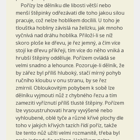
Pořízy lze dělníku dle libosti větší nebo
menší štěpinky odřezá­vati dle toho jakou silou
pracuje, což nelze hoblíkem docílili. U toho je
tlouštka hobliny závislá na želízku, jak mnoho
vyčnívá nad dráhu hob­líka. Přiloží-li se níž
skoro ploše ke dřevu, je řez jemný, a čím více
stojí ke dřevu příkřeji, tím více do něho vniká a
hrubší štěpiny odděluje. Pořízem ovládá se
velmi snadno a lehounce. Pozoruje-li dělník, že
by zářez byl příliš hluboký, stačí mírný pohyb
ručního kloubu v onu stranu, by se řez
zmírnil. Obloukovitým pobybem k sobě lze
dělníku vyjmouti nůž z chybného řezu a tím
zameziti vyříznutí příliš tlusté štěpiny. Pořízem
lze vysoustruhovati hrany vyvýšené nebo
vyhloubené, oblé tyče a různé křivé plochy dle
toho v jakých křivých tazích řídí poříz, takže
lze tento nůž užíti velmi rozmanitě, třeba byl