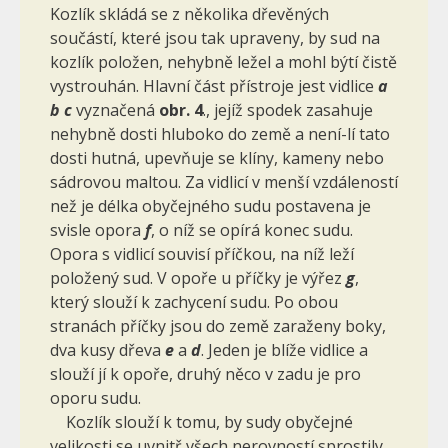
Kozlík skládá se z několika dřevěných
součástí, které jsou tak upraveny, by sud na
kozlík položen, nehybně ležel a mohl býtí čistě
vystrouhán. Hlavní část přístroje jest vidlice
a
b c
vyznačená
obr. 4
., jejíž spodek zasahuje
nehybně dosti hluboko do země a není-lí tato
dosti hutná, upevňuje se klíny, kameny nebo
sádrovou maltou. Za vidlicí v menší vzdáleností
než je délka obyčejného sudu postavena je
svisle opora
f
, o níž se opírá konec sudu.
Opora s vidlicí souvisí příčkou, na níž leží
položený sud. V opoře u příčky je výřez
g
,
který slouží k zachy­cení sudu. Po obou
stranách příčky jsou do země zaraženy boky,
dva kusy dřeva
e
a
d
. Jeden je blíže vidlice a
slouží jí k opoře, druhý něco v zadu je pro
oporu sudu.
Kozlík slouží k tomu, by sudy obyčejné
velikosti se uvnitř všech ne­rovností sprostily,