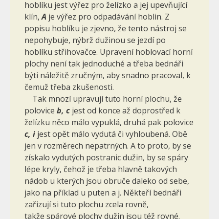
hoblíku jest výřez pro želízko a jej upevňující
klín,
A
je výřez pro odpadávání hoblin. Z
popisu hoblíku je zjevno, že tento nástroj se
nepo­hybuje, nýbrž dužinou se jezdí po
hoblíku střihovačce. Upravení hoblovací horní
plochy není tak jednoduché a třeba bednáři
býti náležitě zručným, aby snadno pracoval, k
čemuž třeba zkušenosti.
Tak mnozí upravují tuto horní plochu, že
polovice
b, c
jest od konce až doprostřed k
želízku něco málo vypuklá, druhá pak polovice
c, i
jest opět málo vydutá či vyhloubená. Obě
jen v rozměrech nepatrných. A to proto, by se
získalo vydutých postranic dužin, by se spáry
lépe kryly, čehož je třeba hlavně takových
nádob u kte­rých jsou obruče daleko od sebe,
jako na příklad u puten a j. Někteří bednáři
zařizují si tuto plochu zcela rovně,
takže spárové plochy dužin jsou též rovné.