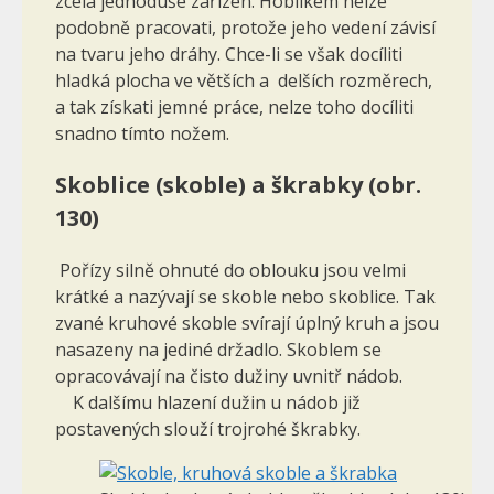
zcela jedno­duše zařízen. Hoblíkem nelze
podobně pracovati, protože jeho vedení zá­visí
na tvaru jeho dráhy. Chce-li se však docíliti
hladká plocha ve větších a delších rozměrech,
a tak získati jemné práce, nelze toho docíliti
snadno tímto nožem.
Skoblice (skoble) a škrabky (obr.
130)
Pořízy silně ohnuté do oblouku jsou velmi
krátké a nazývají se skoble nebo skoblice. Tak
zvané kruhové skoble svírají úplný kruh a jsou
nasazeny na jediné držadlo. Skoblem se
opracovávají na čisto dužiny uvnitř nádob.
K dalšímu hlazení dužin u nádob již
postavených slouží trojrohé škrabky.