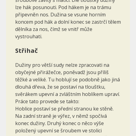
lze hák posunouti. Pod hákem je na trámu
připevněn nos. Dužina se vsune horním
koncem pod hák a dolní konec se zastrčí tělem
dělníka za nos, čímž se vnitř může
vystrouhati.
Střihač
Dužiny pro větší sudy nelze zpracovati na
obyčejné přirážečce, po­něvadž jsou příliš
těžké a veliké. Tu hoblují se podobně jako jiná
dlouhá dřeva, že se postaví na tlouštku,
svěrákem upevní a zvláštním hoblíkem upraví.
Práce tato provede se takto:
Hoblice postaví se přední stranou ke stěně.
Na zadní straně je výřez, v němž spočívá
konec dužiny. Druhý konec o něco výše
položený upevní se šroubem ve stolici