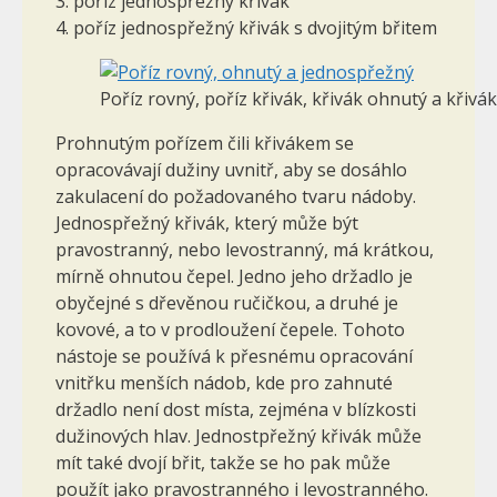
3. poříz jednospřežný křivák
4. poříz jednospřežný křivák s dvojitým břitem
Poříz rovný, poříz křivák, křivák ohnutý a křiv
Prohnutým pořízem čili křivákem se
opracovávají dužiny uvnitř, aby se dosáhlo
zakulacení do požadovaného tvaru nádoby.
Jednospřežný křivák, který může být
pravostranný, nebo levostranný, má krátkou,
mírně ohnutou čepel. Jedno jeho držadlo je
obyčejné s dřevěnou ručičkou, a druhé je
kovové, a to v prodloužení čepele. Tohoto
nástoje se používá k přesnému opracování
vnitřku menších nádob, kde pro zahnuté
držadlo není dost místa, zejména v blízkosti
dužinových hlav. Jednostpřežný křivák může
mít také dvojí břit, takže se ho pak může
použít jako pravostranného i levostranného.