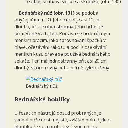
Skoble, kruhová skoble a škrabka, (obr. 130)
Bednářský nůž (obr. 131)
se podobá
obyčejnému noži. Jeho čepel je asi 12 cm
dlouhá, břit je oboustranný. Jeho hřbet je
přiměřeně vyztužen. Používá se ho k různým
menším pracím, jako zarovnávání špačků v
hlavě, ořezávání rákosu a pod. K osekávání
menších kusů dřeva se používá bednářského
sekáče. Ten má jednostranný břit asi 20 cm
dlouhý, skoro rovný nebo mírně vykroužený.
Bednářský nůž
Bednářské hoblíky
U řezacích nástrojů dosud probraných je
vedení nože dosti nejisté, zvláště pokud jde o
hloubku řezu, a proto též řezné plochy