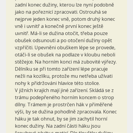
zadní konec dužiny, kterou lze nyní podobně
jako na pořeznicí zpracovati. Ostrouhá se
nejprve jeden konec vně, potom druhý konec
vně i uvnitř a konečně první konec ještě
uvnitř. Má-li se dužina otočit, třeba pouze
obušek odsunouti a po otočení dužiny opět
vzpříčiti. Upevněni obuškem lépe se provede,
otáči-li se obušek na podlaze v kloubu neboli
stěžejce. Na horním konci má zubovité výřezy.
Dělníku se při tomto zařízení lépe pracuje
nežli na kozlíku, protože mu netřeba užívati
nohy k při­držováni hlavice této stolice.
V jižních krajích mají jiné zařízení. Skládá se z
trámu podepřeného horním koncem o strop
dílny. Trá­mem je prostrčen hák v přiměřené
výši, by se dužina pohodlně zpraco­vala. Konec
háku je tak ohnut, by se jim zachytil horní
konec dužiny. Na zadní části háku jsou
šroubové závity s maticí. Dle tlouštky dužiny