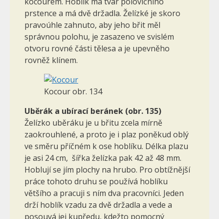
kocourem. Hoblík má tvar polovičního
prstence a má dvě držadla. Želízké je skoro
pravoúhle zahnuto, aby jeho břit měl
správnou polohu, je zasazeno ve svislém
otvoru rovné části tělesa a je upevněho
rovněž klínem.
Kocour obr. 134
Uběrák a ubírací beránek (obr. 135)
Želízko uběráku je u břitu zcela mírně
zaokrouhlené, a proto je i plaz poněkud oblý
ve směru příčném k ose hoblíku. Délka plazu
je asi 24 cm, šířka želízka pak 42 až 48 mm.
Hoblují se jím plochy na hrubo. Pro obtížnější
práce tohoto druhu se používá hoblíku
většího a pracuji s ním dva pracovníci. Jeden
drží hoblík vzadu za dvě držadla a vede a
posouvá jej kupředu, kdežto pomocný