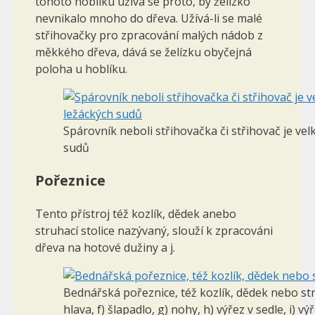
tohoto hoblíku užívá se proto, by želízko
nevnikalo mnoho do dřeva. Užívá-li se malé
střihovačky pro zpracování malých nádob z
měk­kého dřeva, dává se želízku obyčejná
poloha u hoblíku.
Spárovník neboli střihovačka či střihovač je ve
sudů
Pořeznice
Tento přístroj též kozlík, dědek anebo
struhací stolice nazývaný, slouží k zpracováni
dřeva na hotové dužiny a j.
Bednářská pořeznice, též kozlík, dědek nebo struh
hlava, f) šlapadlo, g) nohy, h) výřez v sedle, i) výř