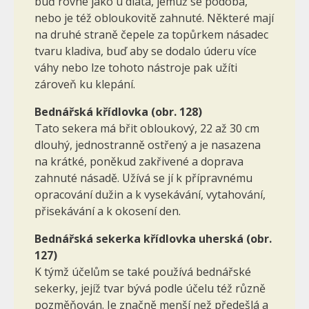
buď rovné jako u dláta, jemuž se podobá,
nebo je též obloukovitě zahnuté. Některé mají
na druhé straně čepele za topůrkem násadec
tvaru kladiva, buď aby se dodalo úderu více
váhy nebo lze tohoto nástroje pak užíti
zároveň ku klepání.
Bednářská křídlovka (obr. 128)
Tato sekera má břit obloukový, 22 až 30 cm
dlouhý, jednostranně ostřený a je nasazena
na krátké, poněkud zakřivené a doprava
zahnuté násadě. Užívá se jí k přípravnému
opracování dužin a k vysekávání, vytahování,
přisekávání a k okosení den.
Bednářská sekerka křídlovka uherská (obr.
127)
K týmž účelům se také používá bednářské
sekerky, jejíž tvar bývá podle účelu též různě
pozměňován. Je značně menší než předešlá a