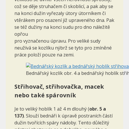
což se děje struhačem či skoblicí, a pak aby se
na konci dužin vyřezaly útory útorníkem či
vtěrákem pro osazení již upraveného dna. Pak
se též dužiny na konci sudu pro dno náležitě
opřou
pro vyznačenou úpravu. Pro veliké sudy
neužívá se kozlíku nýbrž se tyto pro zmíněné
práce položí pouze na zemi.
Bednářský kozlík obr. 4 a bednářský hoblík stři
Střihovač, střihovačka, macek
nebo také spárovník
Je to veliký hoblík 1 až 4 m dlouhý (
obr. 5 a
137)
. Slouží bed­náři k úpravě postraních částí
dužin tvořících spáry nádoby. Tento důležitý