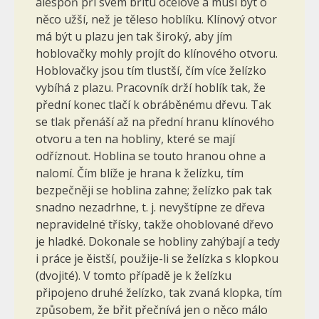
alespoň při svém břitu ocelové a musí být o
něco užší, než je těleso hoblíku. Klínový otvor
má být u plazu jen tak široký, aby jím
hoblovačky mohly projít do klínového otvoru.
Hoblovačky jsou tím tlustší, čím více želízko
vybíhá z plazu. Pracovník drží hoblík tak, že
přední konec tlačí k obráběnému dřevu. Tak
se tlak přenáší až na přední hranu klínového
otvoru a ten na hobliny, které se mají
odříznout. Hoblina se touto hranou ohne a
nalomí. Čím blíže je hrana k želízku, tím
bezpečněji se hoblina zahne; želízko pak tak
snadno nezadrhne, t. j. nevyštípne ze dřeva
nepravidelné třísky, takže ohoblované dřevo
je hladké. Dokonale se hobliny zahýbají a tedy
i práce je ěistší, použije-li se želízka s klopkou
(dvojité). V tomto případě je k želízku
připojeno druhé želízko, tak zvaná klopka, tím
způsobem, že břit přečnívá jen o něco málo