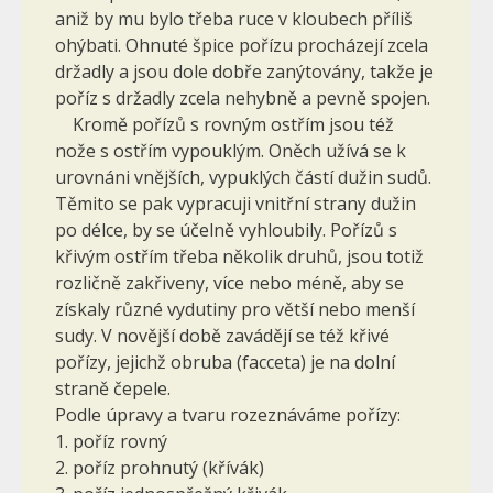
aniž by mu bylo třeba ruce v kloubech příliš
ohýbati. Ohnuté špice pořízu procházejí zcela
držadly a jsou dole dobře zanýtovány, takže je
poříz s držadly zcela nehybně a pevně spojen.
Kromě pořízů s rovným ostřím jsou též
nože s ostřím vypouklým. Oněch užívá se k
urovnáni vnějších, vypuklých částí dužin sudů.
Tě­mito se pak vypracuji vnitřní strany dužin
po délce, by se účelně vy­hloubily. Pořízů s
křivým ostřím třeba několik druhů, jsou totiž
rozličně zakřiveny, více nebo méně, aby se
získaly různé vydutiny pro větší nebo menší
sudy. V novější době zavádějí se též křivé
pořízy, jejichž obruba (facceta) je na dolní
straně čepele.
Podle úpravy a tvaru rozeznáváme pořízy:
1. poříz rovný
2. poříz prohnutý (křívák)