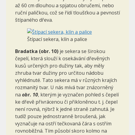
až 60 cm dlouhou a spjatou obručemi, nebo
ruční paličkou, což se řídí tloušťkou a pevností
štípaného dřeva.
Štípací sekera, klín a palice
Bradatka
(obr. 10)
je sekera se širokou
čepelí, která slouží k osekávání dřevěných
kusů určených pro dužiny tak, aby měly
zhruba tvar dužiny pro určitou nádobu
vyhlédnuté. Tato sekera má v různých krajích
rozmanitý tvar. U nás mívá tvar znázorněný
na
obr. 10
, kterým je vyznačen pohled s čepelí
ke dřevě přivrácenou či přikloněnou t. j. čepel
není rovná, nýbrž k jedné straně zahnutá. Je
tudíž pouze jednostranně broušená, jak
vyznačuje na ostří tečkovaná čára s ostřím
rovnoběžná. Tím působí skoro kolmo na