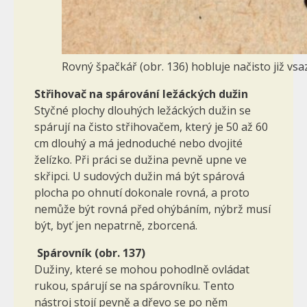
Rovný špačkář (obr. 136) hobluje načisto již v
Střihovač na spárování ležáckých dužin
Styčné plochy dlouhých ležáckých dužin se
spárují na čisto střihovačem, který je 50 až 60
cm dlouhý a má jednoduché nebo dvojité
želízko. Při práci se dužina pevně upne ve
skřipci. U sudových dužin má být spárová
plocha po ohnutí dokonale rovná, a proto
nemůže být rovná před ohýbáním, nýbrž musí
být, byť jen nepatrně, zborcená.
Spárovník (obr. 137)
Dužiny, které se mohou pohodlně ovládat
rukou, spárují se na spárovníku. Tento
nástroj stojí pevně a dřevo se po něm