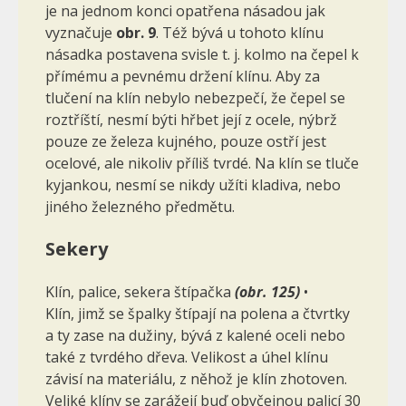
je na jednom konci opa­třena násadou jak
vyznačuje
obr. 9
. Též bývá u tohoto klínu
násadka po­stavena svisle t. j. kolmo na čepel k
přímému a pevnému držení klínu. Aby za
tlučení na klín nebylo nebezpečí, že čepel se
roztříští, nesmí býti hřbet její z ocele, nýbrž
pouze ze železa kujného, pouze ostří jest
ocelové, ale nikoliv příliš tvrdé. Na klín se tluče
kyjankou, nesmí se nikdy užíti kladiva, nebo
jiného železného předmětu.
Sekery
Klín, palice, sekera štípačka
(obr. 125)
•
Klín, jimž se špalky štípají na polena a čtvrtky
a ty zase na dužiny, bývá z kalené oceli nebo
také z tvrdého dřeva. Velikost a úhel klínu
závisí na materiálu, z něhož je klín zhotoven.
Veliké klíny se zarážejí buď obyčejnou palicí 30