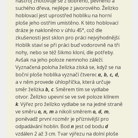
nástroj zhotovuje se z dobrého, pevného a
suchého dřeva, nej­lépe z javorového. Želízko
hoblovací jest uprostřed hoblíku na horní
ploše jeho ostřím umístěno. K této hoblovací
dráze je nakloněno v úhlu 45°, což dle
zkušenosti jest sklon pro práci nejvýhodnější.
Hoblík staví se při práci buď vodorovně na tři
nohy, nebo se též šikmo kloní, dle potřeby.
Avšak na jeho poloze nemnoho záleží.
Vyznačená poloha že­lízka získá se, když se na
boční ploše hoblíka vyznačí čtverec
a, b, c, d,
a v něm provede úhlopříčka, která určuje
směr želízka
b, c
. Směrem tím se vydlabe
otvor. Želízko upevní se ve své poloze klínem
k
. Výřez pro že­lízko vydlabe se na jedné straně
ve směru
o, n, m
a nikoli směrem
o, d, m
,
poněvadž první rozměr je příznivější pro
odpadávání hoblin. Bod
n
jest od bodu
d
vzdálen 2 až 3 cm. Tvar výřezu na dolní ploše