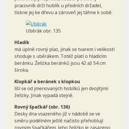
pracovník drží hoblík u předních držadel,
tiskne jej ke dřevu a zároveň jej táhne k sobě.
Uběrák obr. 135
Hladík
má úplně rovný plaz, jinak se tvarem i velikostí
shoduje s uběrákem. Totéž platí o hladicím
beránku. Želízka beránků jsou 42 až 54 cm
široka.
Klopkář a beránek s klopkou
liší se od jmenovaných hoblíků jen dvojitými
želízky. Jinak vypadá stejně.
Rovný špačkář (obr. 136)
Desky dna vsazeného již v nádobě se ve
směru podélném ještě načisto přehoblují
rovným špačkářem. Jeho želízko je zasazeno