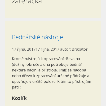
zatěračka
Bednářské nástroje
17 října, 2017
17 října, 2017
autor:
Braxator
Kromě nástrojů k opracování dřeva na
(dužiny, obruče a dna potře­buje bednář
některé náčiní a přístroje, jimiž se nádoba
nebo dřevo k zpracování určené přidržuje a
upevňuje v určité poloze. K těmto přístrojům
patří:
Kozlík