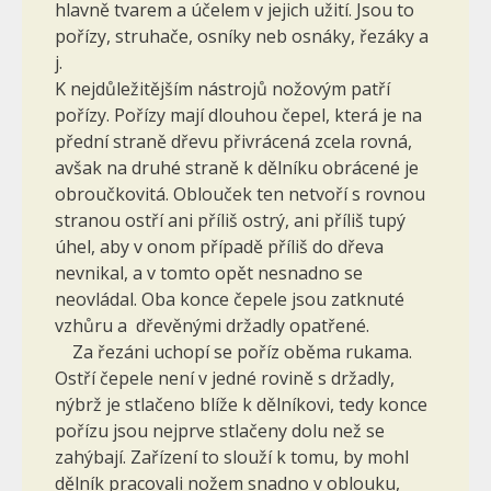
hlavně tvarem a účelem v jejich užití. Jsou to
pořízy, struhače, osníky neb osnáky, řezáky a
j.
K nejdůležitějším nástrojů nožovým patří
pořízy. Pořízy mají dlouhou čepel, která je na
přední straně dřevu při­vrácená zcela rovná,
avšak na druhé straně k dělníku obrácené je
obroučkovitá. Oblouček ten netvoří s rov­nou
stranou ostří ani příliš ostrý, ani příliš tupý
úhel, aby v onom případě příliš do dřeva
nevnikal, a v tomto opět nesnadno se
neovládal. Oba konce čepele jsou zatknuté
vzhůru a dřevěnými držadly opatřené.
Za řezáni uchopí se poříz oběma rukama.
Ostří čepele není v jedné rovině s držadly,
nýbrž je stlačeno blíže k dělníkovi, tedy konce
pořízu jsou nejprve stlačeny dolu než se
zahýbají. Zařízení to slouží k tomu, by mohl
dělník pracovali nožem snadno v oblouku,