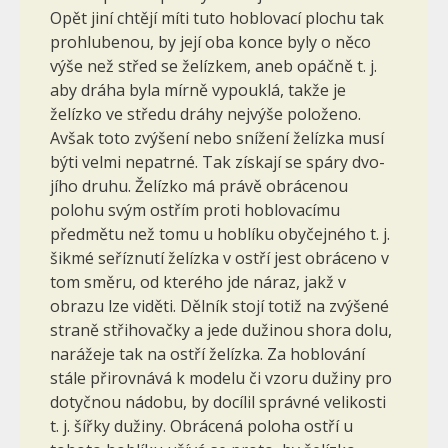
Opět jiní chtějí míti tuto hoblovací plochu tak
prohlubenou, by její oba konce byly o něco
výše než střed se želízkem, aneb opáčně t. j.
aby dráha byla mírně vypouklá, takže je
želízko ve středu dráhy nejvýše položeno.
Avšak toto zvýšení nebo snížení želízka musí
býti velmi nepatrné. Tak získají se spáry dvo­
jího druhu. Želízko má právě obrácenou
polohu svým ostřím proti hoblovacímu
předmětu než tomu u hoblíku obyčejného t. j.
šikmé seříz­nutí želízka v ostří jest obráceno v
tom směru, od kterého jde náraz, jakž v
obrazu lze viděti. Dělník stojí totiž na zvýšené
straně střihovačky a jede dužinou shora dolu,
narážeje tak na ostří želízka. Za hoblování
stále přirovnává k modelu či vzoru dužiny pro
dotyčnou nádobu, by do­cílil správné velikosti
t. j. šířky dužiny. Obrácená poloha ostří u