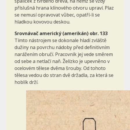
špalíček z tvrdého dřeva, na němž se vždy
příslušná hrana klínového otvoru upraví. Plaz
se nemusí opravovat vůbec, opatří-li se
hladkou kovovou deskou.
Srovnávač americký (amerikán) obr. 133
Tímto nástrojem se dokonale hladí zvláště
dužiny na povrchu nádoby před definitivním
narážením obručí. Pracovník jej vede směrem
od sebe a netlačí naň. Želízko je upevněno v
ocelovém tělese dvěma šrouby. Od tohoto
tělesa vedou do stran dvě držadla, za která se
hoblík drží.