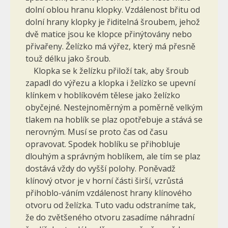
dolní oblou hranu klopky. Vzdálenost břitu od
dolní hrany klopky je řiditelná šroubem, jehož
dvě matice jsou ke klopce přinýtovány nebo
přivařeny. Želízko má výřez, který má přesně
touž délku jako šroub.
Klopka se k želízku přiloží tak, aby šroub
zapadl do výřezu a klopka i želízko se upevní
klínkem v hoblíkovém tělese jako želízko
obyčejné. Nestejnoměrným a poměrně velkým
tlakem na hoblík se plaz opotřebuje a stává se
nerovným. Musí se proto čas od času
opravovat. Spodek hoblíku se přihobluje
dlouhým a správným hoblíkem, ale tím se plaz
dostává vždy do vyšší polohy. Poněvadž
klínový otvor je v horní části širší, vzrůstá
přihoblo-váním vzdálenost hrany klínového
otvoru od želízka. Tuto vadu odstraníme tak,
že do zvětšeného otvoru zasadíme náhradní