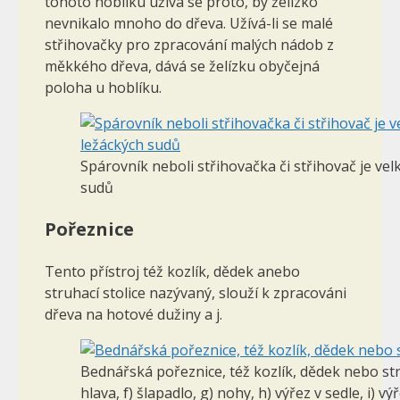
tohoto hoblíku užívá se proto, by želízko
nevnikalo mnoho do dřeva. Užívá-li se malé
střihovačky pro zpracování malých nádob z
měk­kého dřeva, dává se želízku obyčejná
poloha u hoblíku.
Spárovník neboli střihovačka či střihovač je ve
sudů
Pořeznice
Tento přístroj též kozlík, dědek anebo
struhací stolice nazývaný, slouží k zpracováni
dřeva na hotové dužiny a j.
Bednářská pořeznice, též kozlík, dědek nebo struh
hlava, f) šlapadlo, g) nohy, h) výřez v sedle, i) výř