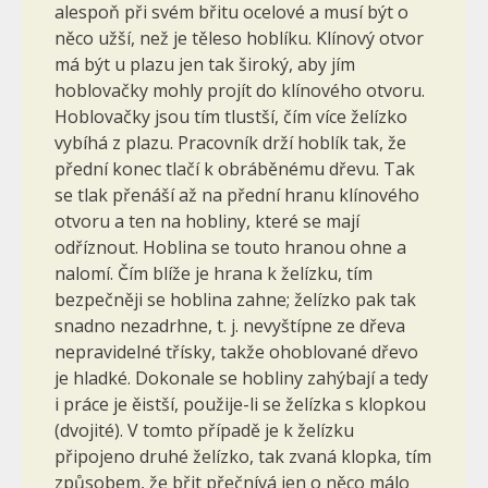
alespoň při svém břitu ocelové a musí být o
něco užší, než je těleso hoblíku. Klínový otvor
má být u plazu jen tak široký, aby jím
hoblovačky mohly projít do klínového otvoru.
Hoblovačky jsou tím tlustší, čím více želízko
vybíhá z plazu. Pracovník drží hoblík tak, že
přední konec tlačí k obráběnému dřevu. Tak
se tlak přenáší až na přední hranu klínového
otvoru a ten na hobliny, které se mají
odříznout. Hoblina se touto hranou ohne a
nalomí. Čím blíže je hrana k želízku, tím
bezpečněji se hoblina zahne; želízko pak tak
snadno nezadrhne, t. j. nevyštípne ze dřeva
nepravidelné třísky, takže ohoblované dřevo
je hladké. Dokonale se hobliny zahýbají a tedy
i práce je ěistší, použije-li se želízka s klopkou
(dvojité). V tomto případě je k želízku
připojeno druhé želízko, tak zvaná klopka, tím
způsobem, že břit přečnívá jen o něco málo