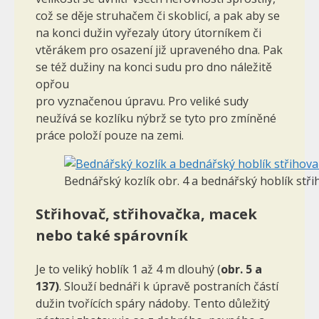
což se děje struhačem či skoblicí, a pak aby se
na konci dužin vyřezaly útory útorníkem či
vtěrákem pro osazení již upraveného dna. Pak
se též dužiny na konci sudu pro dno náležitě
opřou
pro vyznačenou úpravu. Pro veliké sudy
neužívá se kozlíku nýbrž se tyto pro zmíněné
práce položí pouze na zemi.
Bednářský kozlík obr. 4 a bednářský hoblík stři
Střihovač, střihovačka, macek
nebo také spárovník
Je to veliký hoblík 1 až 4 m dlouhý (
obr. 5 a
137)
. Slouží bed­náři k úpravě postraních částí
dužin tvořících spáry nádoby. Tento důležitý