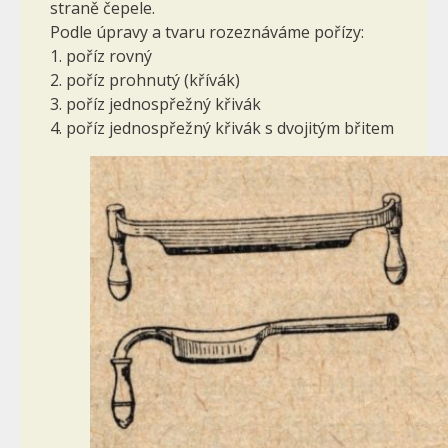
straně čepele.
Podle úpravy a tvaru rozeznáváme pořízy:
1. poříz rovný
2. poříz prohnutý (křívák)
3. poříz jednospřežný křivák
4. poříz jednospřežný křivák s dvojitým břitem