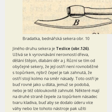
Bradatka, bednářská sekera obr. 10
Jiného druhu sekera je
Teslice
(obr.126)
.
Užívá se k vyrov­návání nerovností dřeva,
dělání štěpin, dlabáni děr a j. Různí se tím od
obyčejné sekery, že její ostří není rovnoběžné
s topůrkem, nýbrž čepel je tak zahnutá, že
ostří stojí kolmo na směr násady. Toto ostří je
buď rovné jako u dláta, jemuž se podobá,
nebo je též obloukovitě zahnuté. Některé mají
na druhé straně čepele za topůrkem násadec
tvaru kladiva, buď aby se dodalo úderu více
váhy nebo lze tohoto nástroje pak užíti