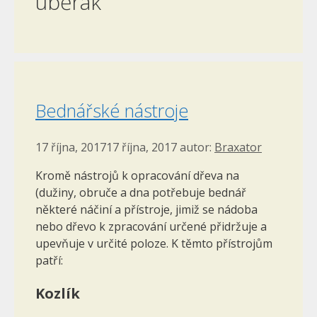
uběrák
Bednářské nástroje
17 října, 2017
17 října, 2017
autor:
Braxator
Kromě nástrojů k opracování dřeva na
(dužiny, obruče a dna potře­buje bednář
některé náčiní a přístroje, jimiž se nádoba
nebo dřevo k zpracování určené přidržuje a
upevňuje v určité poloze. K těmto přístrojům
patří:
Kozlík