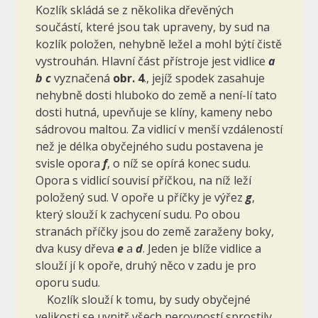
Kozlík skládá se z několika dřevěných
součástí, které jsou tak upraveny, by sud na
kozlík položen, nehybně ležel a mohl býtí čistě
vystrouhán. Hlavní část přístroje jest vidlice
a
b c
vyznačená
obr. 4
., jejíž spodek zasahuje
nehybně dosti hluboko do země a není-lí tato
dosti hutná, upevňuje se klíny, kameny nebo
sádrovou maltou. Za vidlicí v menší vzdáleností
než je délka obyčejného sudu postavena je
svisle opora
f
, o níž se opírá konec sudu.
Opora s vidlicí souvisí příčkou, na níž leží
položený sud. V opoře u příčky je výřez
g
,
který slouží k zachy­cení sudu. Po obou
stranách příčky jsou do země zaraženy boky,
dva kusy dřeva
e
a
d
. Jeden je blíže vidlice a
slouží jí k opoře, druhý něco v zadu je pro
oporu sudu.
Kozlík slouží k tomu, by sudy obyčejné
velikosti se uvnitř všech ne­rovností sprostily,