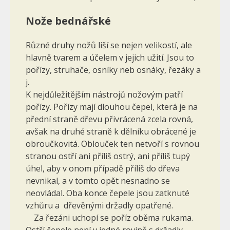
Nože bednářské
Různé druhy nožů liší se nejen velikostí, ale
hlavně tvarem a účelem v jejich užití. Jsou to
pořízy, struhače, osníky neb osnáky, řezáky a
j.
K nejdůležitějším nástrojů nožovým patří
pořízy. Pořízy mají dlouhou čepel, která je na
přední straně dřevu při­vrácená zcela rovná,
avšak na druhé straně k dělníku obrácené je
obroučkovitá. Oblouček ten netvoří s rov­nou
stranou ostří ani příliš ostrý, ani příliš tupý
úhel, aby v onom případě příliš do dřeva
nevnikal, a v tomto opět nesnadno se
neovládal. Oba konce čepele jsou zatknuté
vzhůru a dřevěnými držadly opatřené.
Za řezáni uchopí se poříz oběma rukama.
Ostří čepele není v jedné rovině s držadly,