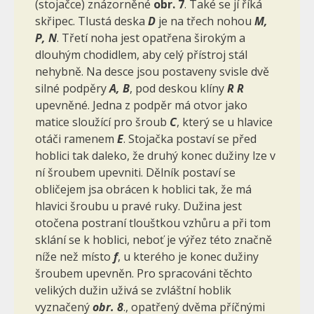
(stojačce) znázorněné
obr. 7
. Také se jí říká
skřipec. Tlustá deska
D
je na třech nohou
M,
P, N
. Třetí noha jest opatřena širokým a
dlouhým cho­didlem, aby celý přístroj stál
nehybně. Na desce jsou postaveny svisle dvě
silné podpěry
A, B
, pod deskou klíny
R R
upevněné. Jedna z podpěr má otvor jako
matice sloužící pro šroub
C
, který se u hlavice
otáči ramenem
E
. Stojačka postaví se před
hoblici tak daleko, že druhý konec dužiny lze v
ní šroubem upevniti. Dělník postaví se
obličejem jsa obrácen k hoblici tak, že má
hlavici šroubu u pravé ruky. Dužina jest
otočena postraní tlouštkou vzhůru a při tom
sklání se k hoblici, neboť je výřez této značně
níže než místo
f
, u kterého je konec dužiny
šroubem upevněn. Pro spracováni těchto
velikých dužin uživá se zvláštní hoblik
vyznačený
obr. 8
., opatřený dvěma příčnými