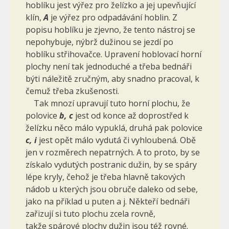
hoblíku jest výřez pro želízko a jej upevňující
klín,
A
je výřez pro odpadávání hoblin. Z
popisu hoblíku je zjevno, že tento nástroj se
nepo­hybuje, nýbrž dužinou se jezdí po
hoblíku střihovačce. Upravení hoblovací horní
plochy není tak jednoduché a třeba bednáři
býti náležitě zručným, aby snadno pracoval, k
čemuž třeba zkušenosti.
Tak mnozí upravují tuto horní plochu, že
polovice
b, c
jest od konce až doprostřed k
želízku něco málo vypuklá, druhá pak polovice
c, i
jest opět málo vydutá či vyhloubená. Obě
jen v rozměrech nepatrných. A to proto, by se
získalo vydutých postranic dužin, by se spáry
lépe kryly, čehož je třeba hlavně takových
nádob u kte­rých jsou obruče daleko od sebe,
jako na příklad u puten a j. Někteří bednáři
zařizují si tuto plochu zcela rovně,
takže spárové plochy dužin jsou též rovné.