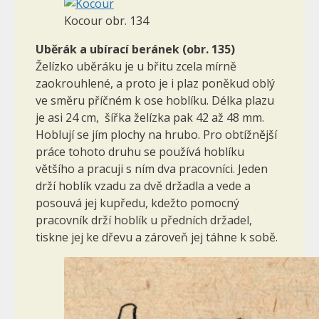
Kocour obr. 134
Uběrák a ubírací beránek (obr. 135)
Želízko uběráku je u břitu zcela mírně
zaokrouhlené, a proto je i plaz poněkud oblý
ve směru příčném k ose hoblíku. Délka plazu
je asi 24 cm, šířka želízka pak 42 až 48 mm.
Hoblují se jím plochy na hrubo. Pro obtížnější
práce tohoto druhu se používá hoblíku
většího a pracuji s ním dva pracovníci. Jeden
drží hoblík vzadu za dvě držadla a vede a
posouvá jej kupředu, kdežto pomocný
pracovník drží hoblík u předních držadel,
tiskne jej ke dřevu a zároveň jej táhne k sobě.