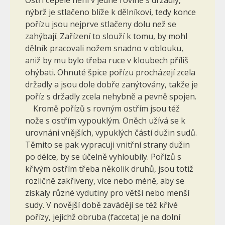
nýbrž je stlačeno blíže k dělníkovi, tedy konce
pořízu jsou nejprve stlačeny dolu než se
zahýbají. Zařízení to slouží k tomu, by mohl
dělník pracovali nožem snadno v oblouku,
aniž by mu bylo třeba ruce v kloubech příliš
ohýbati. Ohnuté špice pořízu procházejí zcela
držadly a jsou dole dobře zanýtovány, takže je
poříz s držadly zcela nehybně a pevně spojen.
Kromě pořízů s rovným ostřím jsou též
nože s ostřím vypouklým. Oněch užívá se k
urovnáni vnějších, vypuklých částí dužin sudů.
Tě­mito se pak vypracuji vnitřní strany dužin
po délce, by se účelně vy­hloubily. Pořízů s
křivým ostřím třeba několik druhů, jsou totiž
rozličně zakřiveny, více nebo méně, aby se
získaly různé vydutiny pro větší nebo menší
sudy. V novější době zavádějí se též křivé
pořízy, jejichž obruba (facceta) je na dolní