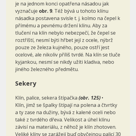
je na jednom konci opa­třena násadou jak
vyznačuje
obr. 9
. Též bývá u tohoto klínu
násadka po­stavena svisle t. j. kolmo na čepel k
přímému a pevnému držení klínu. Aby za
tlučení na klín nebylo nebezpečí, že čepel se
roztříští, nesmí býti hřbet její z ocele, nýbrž
pouze ze železa kujného, pouze ostří jest
ocelové, ale nikoliv příliš tvrdé. Na klín se tluče
kyjankou, nesmí se nikdy užíti kladiva, nebo
jiného železného předmětu.
Sekery
Klín, palice, sekera štípačka
(obr. 125)
•
Klín, jimž se špalky štípají na polena a čtvrtky
a ty zase na dužiny, bývá z kalené oceli nebo
také z tvrdého dřeva. Velikost a úhel klínu
závisí na materiálu, z něhož je klín zhotoven.
Veliké klíny se zarážejí buď obyčejnou palicí 30