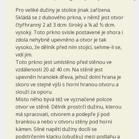
Pro veliké dužiny je stolice jinak zařízena.
Skládá se z dubového prkna, v němž jest otvor
čtyřhranný 2 až 3 dcm. široký a ¼ až ½ dcm.
vysoký. Toto prkno svisle postavené je shora i
zdola nehybně upevněno a otvor je tak
vysoko, že dělník před ním stojící, sehme-li se,
vidí jím.
Toto prkno jest umístěno před stěnou ve
vzdálenosti 20 až 40 cm. Na stěně jest
upevněn hranolek dřeva, jehož dolní hrana je
skoro ve stejné výši s horní hranou otvoru a
slouží za oporu.
Místo něho bývá též ve vyznačené poloze
otvor ve stěně. Dělník prostrčí dužinu, kterou
má spracovati, otvorem a podepře jí pod
brankou a nebo v otvoru stěny pod horní
kámen. Silné napětí dužiny docílí se
podstrčením klacku (obušku) mezi podlahu a