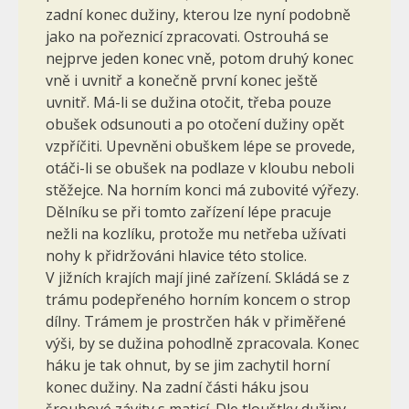
zadní konec dužiny, kterou lze nyní podobně
jako na pořeznicí zpracovati. Ostrouhá se
nejprve jeden konec vně, potom druhý konec
vně i uvnitř a konečně první konec ještě
uvnitř. Má-li se dužina otočit, třeba pouze
obušek odsunouti a po otočení dužiny opět
vzpříčiti. Upevněni obuškem lépe se provede,
otáči-li se obušek na podlaze v kloubu neboli
stěžejce. Na horním konci má zubovité výřezy.
Dělníku se při tomto zařízení lépe pracuje
nežli na kozlíku, protože mu netřeba užívati
nohy k při­držováni hlavice této stolice.
V jižních krajích mají jiné zařízení. Skládá se z
trámu podepřeného horním koncem o strop
dílny. Trá­mem je prostrčen hák v přiměřené
výši, by se dužina pohodlně zpraco­vala. Konec
háku je tak ohnut, by se jim zachytil horní
konec dužiny. Na zadní části háku jsou
šroubové závity s maticí. Dle tlouštky dužiny