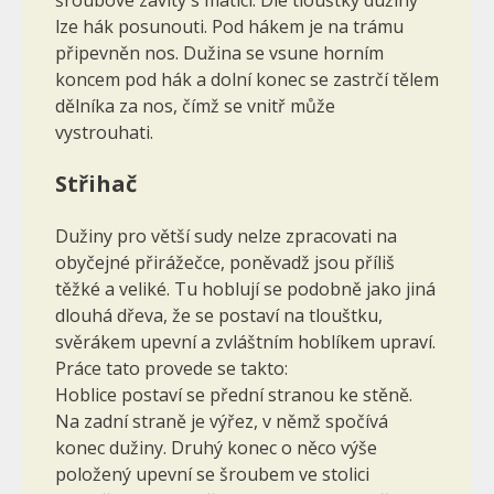
lze hák posunouti. Pod hákem je na trámu
připevněn nos. Dužina se vsune horním
koncem pod hák a dolní konec se zastrčí tělem
dělníka za nos, čímž se vnitř může
vystrouhati.
Střihač
Dužiny pro větší sudy nelze zpracovati na
obyčejné přirážečce, po­něvadž jsou příliš
těžké a veliké. Tu hoblují se podobně jako jiná
dlouhá dřeva, že se postaví na tlouštku,
svěrákem upevní a zvláštním hoblíkem upraví.
Práce tato provede se takto:
Hoblice postaví se přední stranou ke stěně.
Na zadní straně je výřez, v němž spočívá
konec dužiny. Druhý konec o něco výše
položený upevní se šroubem ve stolici