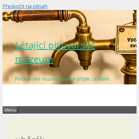
Přeskočit na obsah
Létající pivovarské
muzeum
Pivovarské muzeum které přijde za Vámi
Menu