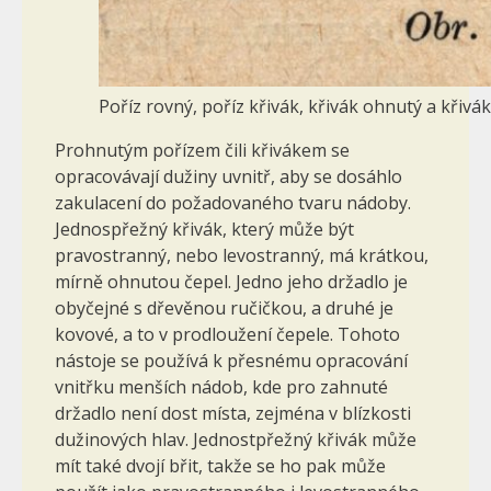
Poříz rovný, poříz křivák, křivák ohnutý a křiv
Prohnutým pořízem čili křivákem se
opracovávají dužiny uvnitř, aby se dosáhlo
zakulacení do požadovaného tvaru nádoby.
Jednospřežný křivák, který může být
pravostranný, nebo levostranný, má krátkou,
mírně ohnutou čepel. Jedno jeho držadlo je
obyčejné s dřevěnou ručičkou, a druhé je
kovové, a to v prodloužení čepele. Tohoto
nástoje se používá k přesnému opracování
vnitřku menších nádob, kde pro zahnuté
držadlo není dost místa, zejména v blízkosti
dužinových hlav. Jednostpřežný křivák může
mít také dvojí břit, takže se ho pak může