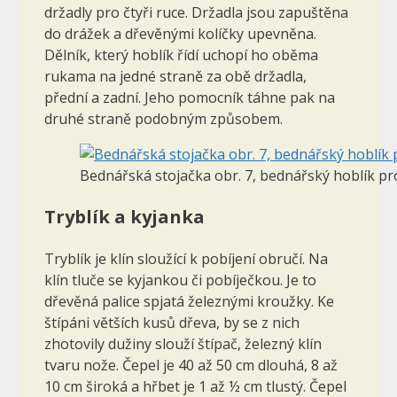
držadly pro čtyři ruce. Držadla jsou zapuštěna
do drážek a dřevěnými kolíčky upevněna.
Dělník, který hoblík řídí uchopí ho oběma
rukama na jedné straně za obě držadla,
přední a zadní. Jeho pomocník táhne pak na
druhé straně podobným způsobem.
Bednářská stojačka obr. 7, bednářský hoblík pro
Tryblík a kyjanka
Tryblík je klín sloužící k pobíjení obručí. Na
klín tluče se kyjankou či pobíječkou. Je to
dřevěná palice spjatá železnými kroužky. Ke
štípáni větších kusů dřeva, by se z nich
zhotovily dužiny slouží štípač, železný klín
tvaru nože. Čepel je 40 až 50 cm dlouhá, 8 až
10 cm široká a hřbet je 1 až ½ cm tlustý. Čepel