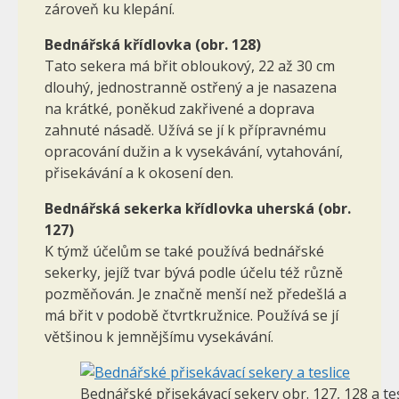
zároveň ku klepání.
Bednářská křídlovka (obr. 128)
Tato sekera má břit obloukový, 22 až 30 cm
dlouhý, jednostranně ostřený a je nasazena
na krátké, poněkud zakřivené a doprava
zahnuté násadě. Užívá se jí k přípravnému
opracování dužin a k vysekávání, vytahování,
přisekávání a k okosení den.
Bednářská sekerka křídlovka uherská (obr.
127)
K týmž účelům se také používá bednářské
sekerky, jejíž tvar bývá podle účelu též různě
pozměňován. Je značně menší než předešlá a
má břit v podobě čtvrtkružnice. Používá se jí
většinou k jemnějšímu vysekávání.
Bednářské přisekávací sekery obr. 127, 128 a tes