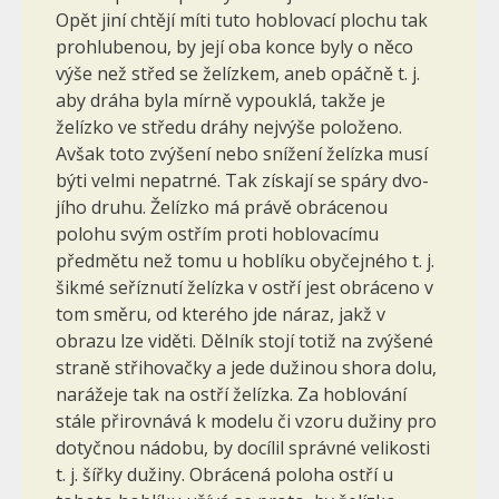
Opět jiní chtějí míti tuto hoblovací plochu tak
prohlubenou, by její oba konce byly o něco
výše než střed se želízkem, aneb opáčně t. j.
aby dráha byla mírně vypouklá, takže je
želízko ve středu dráhy nejvýše položeno.
Avšak toto zvýšení nebo snížení želízka musí
býti velmi nepatrné. Tak získají se spáry dvo­
jího druhu. Želízko má právě obrácenou
polohu svým ostřím proti hoblovacímu
předmětu než tomu u hoblíku obyčejného t. j.
šikmé seříz­nutí želízka v ostří jest obráceno v
tom směru, od kterého jde náraz, jakž v
obrazu lze viděti. Dělník stojí totiž na zvýšené
straně střihovačky a jede dužinou shora dolu,
narážeje tak na ostří želízka. Za hoblování
stále přirovnává k modelu či vzoru dužiny pro
dotyčnou nádobu, by do­cílil správné velikosti
t. j. šířky dužiny. Obrácená poloha ostří u