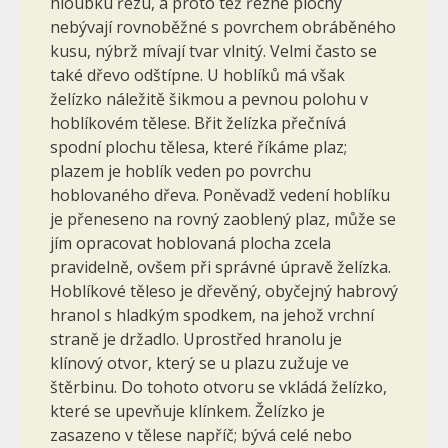
hloubku řezu, a proto též řezné plochy
nebývají rovnoběžné s povrchem obráběného
kusu, nýbrž mívají tvar vlnitý. Velmi často se
také dřevo odštípne. U hoblíků má však
želízko náležitě šikmou a pevnou polohu v
hoblíkovém tělese. Břit želízka přečnívá
spodní plochu tělesa, které říkáme plaz;
plazem je hoblík veden po povrchu
hoblovaného dřeva. Poněvadž vedení hoblíku
je přeneseno na rovný zaoblený plaz, může se
jím opracovat hoblovaná plocha zcela
pravidelně, ovšem při správné úpravě želízka.
Hoblíkové těleso je dřevěný, obyčejný habrový
hranol s hladkým spodkem, na jehož vrchní
straně je držadlo. Uprostřed hranolu je
klínový otvor, který se u plazu zužuje ve
štěrbinu. Do tohoto otvoru se vkládá želízko,
které se upevňuje klínkem. Želízko je
zasazeno v tělese napříč; bývá celé nebo