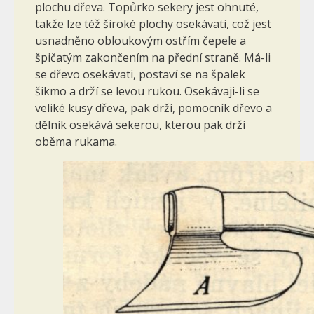
plochu dřeva. Topůrko sekery jest ohnuté,
takže lze též široké plochy osekávati, což jest
usnadněno obloukovým ostřím čepele a
špiča­tým zakončením na přední straně. Má-li
se dřevo osekávati, postaví se na špalek
šikmo a drží se levou rukou. Osekávaji-li se
veliké kusy dřeva, pak drží, pomocník dřevo a
dělník osekává sekerou, kterou pak drží
oběma rukama.