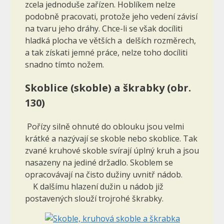
zcela jedno­duše zařízen. Hoblíkem nelze
podobně pracovati, protože jeho vedení zá­visí
na tvaru jeho dráhy. Chce-li se však docíliti
hladká plocha ve větších a delších rozměrech,
a tak získati jemné práce, nelze toho docíliti
snadno tímto nožem.
Skoblice (skoble) a škrabky (obr.
130)
Pořízy silně ohnuté do oblouku jsou velmi
krátké a nazývají se skoble nebo skoblice. Tak
zvané kruhové skoble svírají úplný kruh a jsou
nasazeny na jediné držadlo. Skoblem se
opracovávají na čisto dužiny uvnitř nádob.
K dalšímu hlazení dužin u nádob již
postavených slouží trojrohé škrabky.