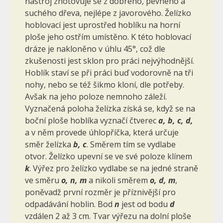
nástroj zhotovuje se z dobrého, pevného a
suchého dřeva, nej­lépe z javorového. Želízko
hoblovací jest uprostřed hoblíku na horní
ploše jeho ostřím umístěno. K této hoblovací
dráze je nakloněno v úhlu 45°, což dle
zkušenosti jest sklon pro práci nejvýhodnější.
Hoblík staví se při práci buď vodorovně na tři
nohy, nebo se též šikmo kloní, dle potřeby.
Avšak na jeho poloze nemnoho záleží.
Vyznačená poloha že­lízka získá se, když se na
boční ploše hoblíka vyznačí čtverec
a, b, c, d,
a v něm provede úhlopříčka, která určuje
směr želízka
b, c
. Směrem tím se vydlabe
otvor. Želízko upevní se ve své poloze klínem
k
. Výřez pro že­lízko vydlabe se na jedné straně
ve směru
o, n, m
a nikoli směrem
o, d, m
,
poněvadž první rozměr je příznivější pro
odpadávání hoblin. Bod
n
jest od bodu
d
vzdálen 2 až 3 cm. Tvar výřezu na dolní ploše