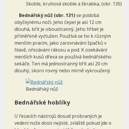
Skoble, kruhová skoble a škrabka, (obr. 130)
Bednářský nůž (obr. 131)
se podobá
obyčejnému noži. Jeho čepel je asi 12 cm
dlouhá, břit je oboustranný. Jeho hřbet je
přiměřeně vyztužen. Používá se ho k různým
menším pracím, jako zarovnávání špačků v
hlavě, ořezávání rákosu a pod. K osekávání
menších kusů dřeva se používá bednářského
sekáče. Ten má jednostranný břit asi 20 cm
dlouhý, skoro rovný nebo mírně vykroužený.
Bednářský nůž
Bednářské hoblíky
U řezacích nástrojů dosud probraných je
vedení nože dosti nejisté, zvláště pokud jde o