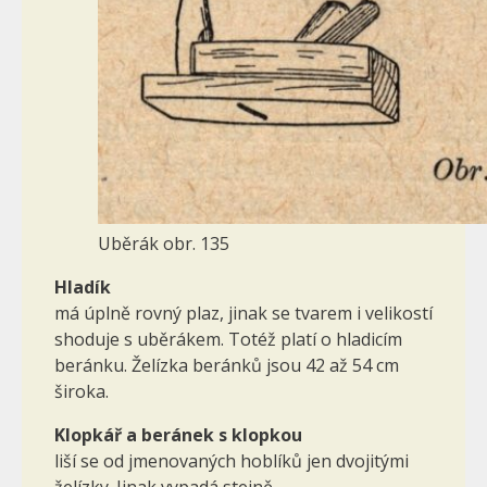
Uběrák obr. 135
Hladík
má úplně rovný plaz, jinak se tvarem i velikostí
shoduje s uběrákem. Totéž platí o hladicím
beránku. Želízka beránků jsou 42 až 54 cm
široka.
Klopkář a beránek s klopkou
liší se od jmenovaných hoblíků jen dvojitými
želízky. Jinak vypadá stejně.