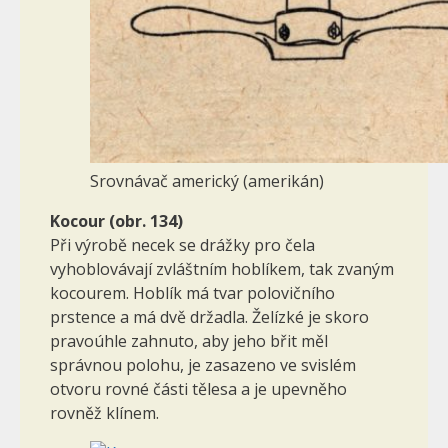
Srovnávač americký (amerikán)
Kocour (obr. 134)
Při výrobě necek se drážky pro čela
vyhoblovávají zvláštním hoblíkem, tak zvaným
kocourem. Hoblík má tvar polovičního
prstence a má dvě držadla. Želízké je skoro
pravoúhle zahnuto, aby jeho břit měl
správnou polohu, je zasazeno ve svislém
otvoru rovné části tělesa a je upevněho
rovněž klínem.