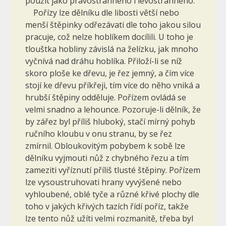
použít jako pravostranného i levostranného.
Pořízy lze dělníku dle libosti větší nebo
menší štěpinky odřezá­vati dle toho jakou silou
pracuje, což nelze hoblíkem docílili. U toho je
tlouštka hobliny závislá na želízku, jak mnoho
vyčnívá nad dráhu hob­líka. Přiloží-li se níž
skoro ploše ke dřevu, je řez jemný, a čím více
stojí ke dřevu příkřeji, tím více do něho vniká a
hrubší štěpiny odděluje. Pořízem ovládá se
velmi snadno a lehounce. Pozoruje-li dělník, že
by zářez byl příliš hluboký, stačí mírný pohyb
ručního kloubu v onu stranu, by se řez
zmírnil. Obloukovitým pobybem k sobě lze
dělníku vyjmouti nůž z chybného řezu a tím
zameziti vyříznutí příliš tlusté štěpiny. Pořízem
lze vysoustruhovati hrany vyvýšené nebo
vyhloubené, oblé tyče a různé křivé plochy dle
toho v jakých křivých tazích řídí poříz, takže
lze tento nůž užíti velmi rozmanitě, třeba byl