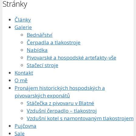
Stránky
Články
Galerie
Bednářství
Čerpadla a tlakostroje
Nabídka
Pivovarské a hospodské artefakty-vše
Stačecí stroje
Kontakt
O mě
Pronájem historických hospodských a
pivovarských exponátů
Stáčečka z pivovaru v Blatné
Vzdušní čerpadlo – tlakostroj
Vzdušní kotel s namontovaným tlakostrojem
Pujčovna
Sale