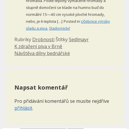
hromada. Podle teploty vymáčené hromady a
stupně domočení se klade na humno buď do
normální 15—40 cm vysoké ploché hromady,
nebo, je-li teplota […]
Posted in
Učebnice výroby
sladu a piva
,
Sladovnictví
Rubriky
Drobnosti
Štítky
Sedlmayr
K zdražení piva v Brně
Návštěva dílny bednářské
Napsat komentář
Pro přidávání komentářů se musíte nejdříve
přihlásit
.