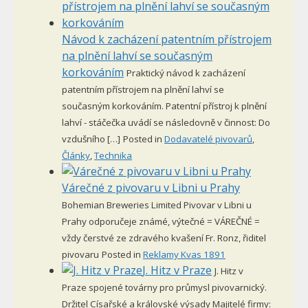
Návod k zacházení patentním přístrojem
na plnění lahví se současným
korkováním
Praktický návod k zacházení
patentním přístrojem na plnění lahví se
současným korkováním. Patentní přístroj k plnění
lahví - stáčečka uvádí se následovně v činnost: Do
vzdušního […]
Posted in
Dodavatelé pivovarů
,
Články
,
Technika
Várečné z pivovaru v Libni u Prahy
Bohemian Breweries Limited Pivovar v Libni u
Prahy odporučeje známé, výtečné = VÁREČNÉ =
vždy čerstvé ze zdravého kvašení Fr. Ronz, řiditel
pivovaru
Posted in
Reklamy Kvas 1891
J. Hitz v Praze
J. Hitz v
Praze spojené továrny pro průmysl pivovarnický.
Držitel Císařské a královské výsady Majitelé firmy: