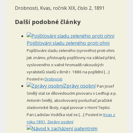
Drobnosti, Kvas, ročník XIX, číslo 2, 1891
Další podobné články
Pojišťováni sladu zeleného proti ohni
Pojišťováni sladu zeleného (syrového) proti ohni.
Jak známo, přistoupily pojišťovny na základ přání,
vysloveného o valné hromadě rakouských
vyrabitelů sladů v Brně r. 1886 na pojištění […]
Posted in
Drobnosti
Zprávy osobní
Pan Josef
Smělý stal se dílovedoucím pivovaru v Ledhuji a p.
Antonín Smělý, absolvovaný posluchač pražské
sladovnické školy, najal pivovar v Horní Teplici.
Pan Ladislav Vodička stal se […]
Posted in
Kvas z
roku 1891
,
Zprávy osobní