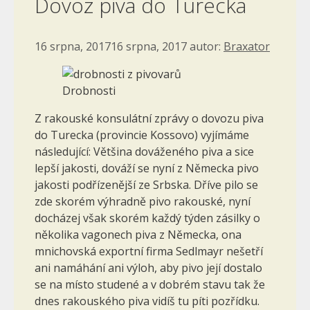
Dovoz piva do Turecka
16 srpna, 2017
16 srpna, 2017
autor:
Braxator
Drobnosti
Z rakouské konsulátní zprávy o dovozu piva
do Turecka (provincie Kossovo) vyjímáme
následující: Většina dováženého piva a sice
lepší jakosti, dováží se nyní z Německa pivo
jakosti podřízenější ze Srbska. Dříve pilo se
zde skorém výhradně pivo rakouské, nyní
docházej však skorém každý týden zásilky o
několika vagonech piva z Německa, ona
mnichovská exportní firma Sedlmayr nešetří
ani namáhání ani výloh, aby pivo její dostalo
se na místo studené a v dobrém stavu tak že
dnes rakouského piva vidíš tu píti pozřídku.