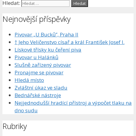
Hledat:
Nejnovější příspěvky
Pivovar „U Bucků”, Praha II
† Jeho Veličenstvo císař a král František Josef I.
Lískové třísky ku čeření piva
Pivovar u Halánků
Slušně zařízený pivovar
Pronajme se pivovar
Hledá místo
Zvláštní úkaz ve sladu
Bednářské nástroje
Nejjednodušší hradící přístroj a výpočet tlaku na
dno sudu
Rubriky