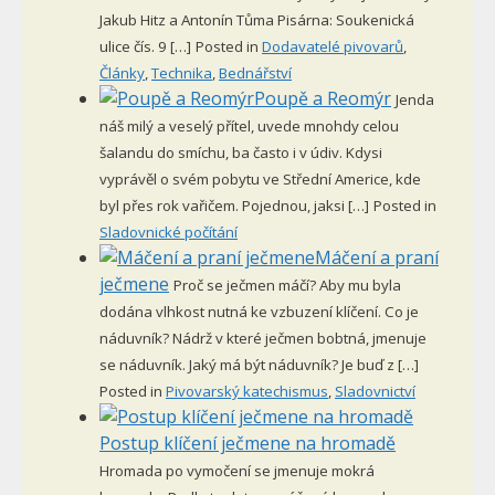
Jakub Hitz a Antonín Tůma Pisárna: Soukenická
ulice čís. 9 […]
Posted in
Dodavatelé pivovarů
,
Články
,
Technika
,
Bednářství
Poupě a Reomýr
Jenda
náš milý a veselý přítel, uvede mnohdy celou
šalandu do smíchu, ba často i v údiv. Kdysi
vyprávěl o svém pobytu ve Střední Americe, kde
byl přes rok vařičem. Pojednou, jaksi […]
Posted in
Sladovnické počítání
Máčení a praní
ječmene
Proč se ječmen máčí? Aby mu byla
dodána vlhkost nutná ke vzbuzení klíčení. Co je
náduvník? Nádrž v které ječmen bobtná, jmenuje
se náduvník. Jaký má být náduvník? Je buď z […]
Posted in
Pivovarský katechismus
,
Sladovnictví
Postup klíčení ječmene na hromadě
Hromada po vymočení se jmenuje mokrá