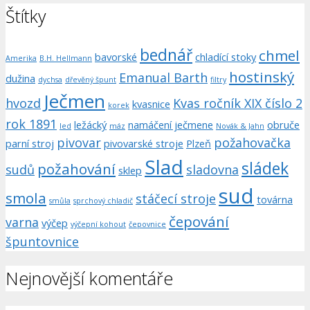
Štítky
bednář
chmel
bavorské
chladící stoky
Amerika
B.H. Hellmann
hostinský
Emanual Barth
dužina
dychsa
dřevěný špunt
filtry
Ječmen
hvozd
Kvas ročník XIX číslo 2
kvasnice
korek
rok 1891
ležácký
namáčení ječmene
obruče
led
máz
Novák & Jahn
pivovar
požahovačka
parní stroj
pivovarské stroje
Plzeň
Slad
sládek
požahování
sudů
sladovna
sklep
sud
smola
stáčecí stroje
továrna
smůla
sprchový chladič
čepování
varna
výčep
výčepní kohout
čepovnice
špuntovnice
Nejnovější komentáře