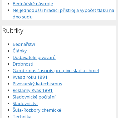
Bednářské nástroje
Nejjednodušší hradící přístroj a výpočet tlaku na
dno sudu
Rubriky
Bednářství
Články
Dodavatelé pivovarů
Drobnosti
Gambrinus časopis pro pivo slad a chmel
Kvas z roku 1891
Pivovarský katechismus
Reklamy Kvas 1891
Sladovnické počítání
Sladovnictví
Šula-Rozbory chemické
Technika