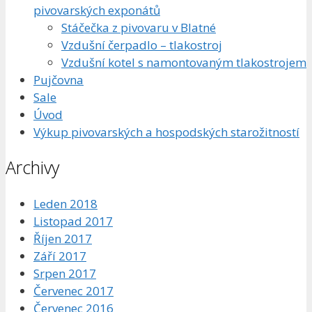
pivovarských exponátů
Stáčečka z pivovaru v Blatné
Vzdušní čerpadlo – tlakostroj
Vzdušní kotel s namontovaným tlakostrojem
Pujčovna
Sale
Úvod
Výkup pivovarských a hospodských starožitností
Archivy
Leden 2018
Listopad 2017
Říjen 2017
Září 2017
Srpen 2017
Červenec 2017
Červenec 2016