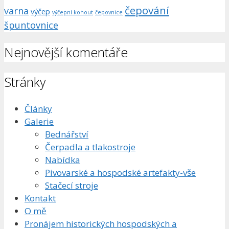
čepování
varna
výčep
výčepní kohout
čepovnice
špuntovnice
Nejnovější komentáře
Stránky
Články
Galerie
Bednářství
Čerpadla a tlakostroje
Nabídka
Pivovarské a hospodské artefakty-vše
Stačecí stroje
Kontakt
O mě
Pronájem historických hospodských a