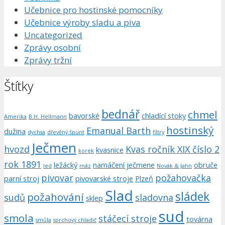
Učebnice pro hostinské pomocníky
Učebnice výroby sladu a piva
Uncategorized
Zprávy osobní
Zprávy tržní
Štítky
bednář
chmel
bavorské
chladící stoky
Amerika
B.H. Hellmann
hostinský
Emanual Barth
dužina
dychsa
dřevěný špunt
filtry
Ječmen
hvozd
Kvas ročník XIX číslo 2
kvasnice
korek
rok 1891
ležácký
namáčení ječmene
obruče
led
máz
Novák & Jahn
pivovar
požahovačka
parní stroj
pivovarské stroje
Plzeň
Slad
sládek
požahování
sudů
sladovna
sklep
sud
smola
stáčecí stroje
továrna
smůla
sprchový chladič