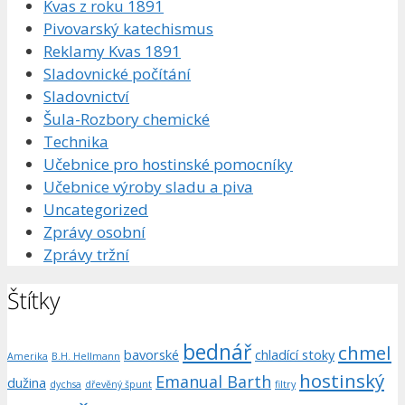
Kvas z roku 1891
Pivovarský katechismus
Reklamy Kvas 1891
Sladovnické počítání
Sladovnictví
Šula-Rozbory chemické
Technika
Učebnice pro hostinské pomocníky
Učebnice výroby sladu a piva
Uncategorized
Zprávy osobní
Zprávy tržní
Štítky
bednář
chmel
bavorské
chladící stoky
Amerika
B.H. Hellmann
hostinský
Emanual Barth
dužina
dychsa
dřevěný špunt
filtry