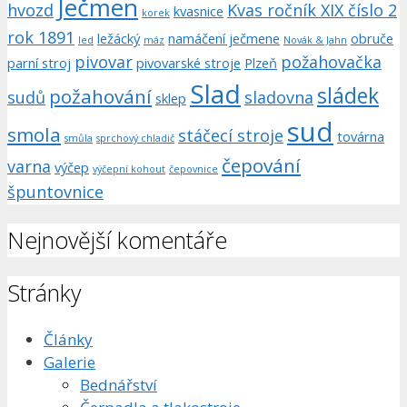
Ječmen
hvozd
Kvas ročník XIX číslo 2
kvasnice
korek
rok 1891
ležácký
namáčení ječmene
obruče
led
máz
Novák & Jahn
pivovar
požahovačka
parní stroj
pivovarské stroje
Plzeň
Slad
sládek
požahování
sudů
sladovna
sklep
sud
smola
stáčecí stroje
továrna
smůla
sprchový chladič
čepování
varna
výčep
výčepní kohout
čepovnice
špuntovnice
Nejnovější komentáře
Stránky
Články
Galerie
Bednářství