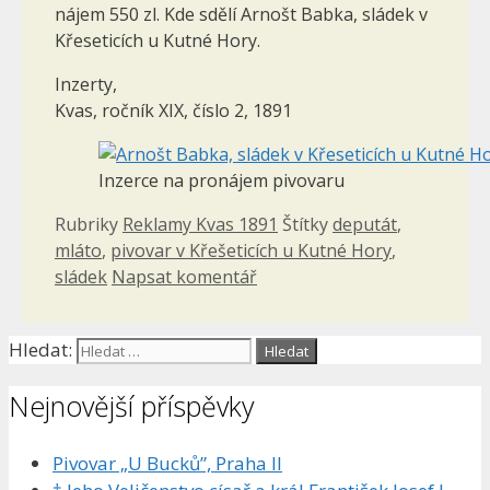
nájem 550 zl. Kde sdělí Arnošt Babka, sládek v
Křeseticích u Kutné Hory.
Inzerty,
Kvas, ročník XIX, číslo 2, 1891
Inzerce na pronájem pivovaru
Rubriky
Reklamy Kvas 1891
Štítky
deputát
,
mláto
,
pivovar v Křešeticích u Kutné Hory
,
sládek
Napsat komentář
Hledat:
Nejnovější příspěvky
Pivovar „U Bucků”, Praha II