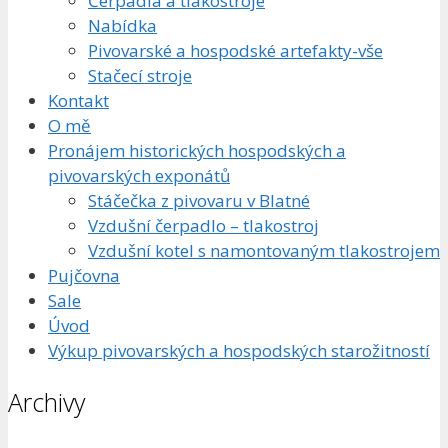
Čerpadla a tlakostroje
Nabídka
Pivovarské a hospodské artefakty-vše
Stačecí stroje
Kontakt
O mě
Pronájem historických hospodských a
pivovarských exponátů
Stáčečka z pivovaru v Blatné
Vzdušní čerpadlo – tlakostroj
Vzdušní kotel s namontovaným tlakostrojem
Pujčovna
Sale
Úvod
Výkup pivovarských a hospodských starožitností
Archivy