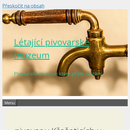
Přeskočit na obsah
Létající pivovarské
muzeum
Pivovarské muzeum které přijde za Vámi
Menu