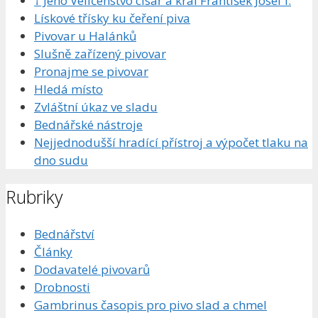
† Jeho Veličenstvo císař a král František Josef I.
Lískové třísky ku čeření piva
Pivovar u Halánků
Slušně zařízený pivovar
Pronajme se pivovar
Hledá místo
Zvláštní úkaz ve sladu
Bednářské nástroje
Nejjednodušší hradící přístroj a výpočet tlaku na
dno sudu
Rubriky
Bednářství
Články
Dodavatelé pivovarů
Drobnosti
Gambrinus časopis pro pivo slad a chmel