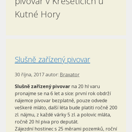
pivovar v Křešeticích u
Kutné Hory
Slušně zařízený pivovar
30 října, 2017
autor:
Braxator
Slušně zařízený
pivovar
na 20 hl varu
pronajme se na 6 let a sice: první rok obdrží
nájemce pivovar bezplatně, pouze odvede
veškeré mláto, další léta bude platiti ročně 200
zl. nájmu, z každé várky 5 zl. a polovic mláta,
ročně 20 hl piva pro deputát.
Zájezdní hostinec s 25 měrami pozemků, roční