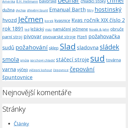
bednář
chmel
bavorské
chladící stoky
Amerika
B.H. Hellmann
hostinský
Emanual Barth
dužina
dychsa
dřevěný špunt
filtry
Ječmen
hvozd
Kvas ročník XIX číslo 2
kvasnice
korek
rok 1891
ležácký
namáčení ječmene
obruče
led
máz
Novák & Jahn
pivovar
požahovačka
parní stroj
pivovarské stroje
Plzeň
Slad
sládek
požahování
sudů
sladovna
sklep
sud
smola
stáčecí stroje
továrna
smůla
sprchový chladič
čepování
varna
výčep
výčepní kohout
čepovnice
špuntovnice
Nejnovější komentáře
Stránky
Články