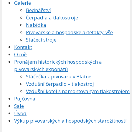
Galerie
Bednářství
Čerpadla a tlakostroje
Nabídka
Pivovarské a hospodské artefakty-vše
Stačecí stroje
Kontakt
O mě
Pronájem historických hospodských a
pivovarských exponátů
Stáčečka z pivovaru v Blatné
Vzdušní čerpadlo – tlakostroj
Vzdušní kotel s namontovaným tlakostrojem
Pujčovna
Sale
Úvod
Výkup pivovarských a hospodských starožitností