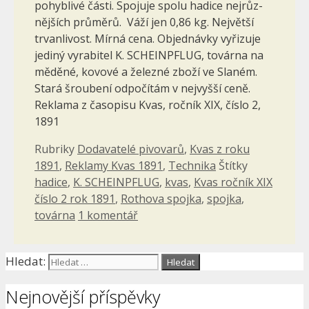
pohyblivé části. Spojuje spolu hadice nejrůz­
nějších průměrů. Váží jen 0,86 kg. Největší
trvan­livost. Mírná cena. Objednávky vyřizuje
jediný vyrabitel K. SCHEINPFLUG, továrna na
měděné, kovové a železné zboží ve Slaném.
Stará šroubení odpočítám v nejvyšší ceně.
Reklama z časopisu Kvas, ročník XIX, číslo 2,
1891
Rubriky
Dodavatelé pivovarů
,
Kvas z roku
1891
,
Reklamy Kvas 1891
,
Technika
Štítky
hadice
,
K. SCHEINPFLUG
,
kvas
,
Kvas ročník XIX
číslo 2 rok 1891
,
Rothova spojka
,
spojka
,
továrna
1 komentář
Hledat:
Nejnovější příspěvky