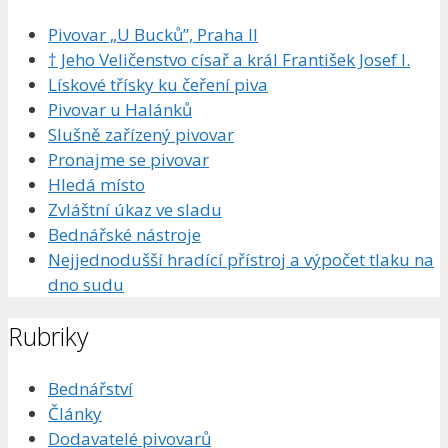
Pivovar „U Bucků”, Praha II
† Jeho Veličenstvo císař a král František Josef I.
Lískové třísky ku čeření piva
Pivovar u Halánků
Slušně zařízený pivovar
Pronajme se pivovar
Hledá místo
Zvláštní úkaz ve sladu
Bednářské nástroje
Nejjednodušší hradící přístroj a výpočet tlaku na
dno sudu
Rubriky
Bednářství
Články
Dodavatelé pivovarů