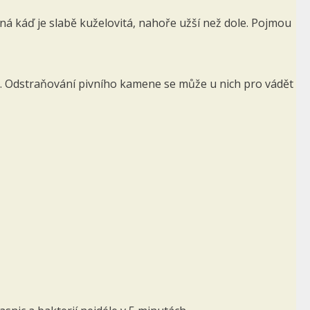
 káď je slabě kuželovitá, nahoře užší než dole. Po­jmou
né. Odstraňování pivního kamene se může u nich pro­ vádět