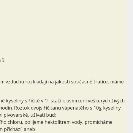
ků:
m vzduchu rozkládají na jakosti současně tratíce, máme
 kyseliny siřičité v 1l, stačí k usmrcení veškerých živých
hodin. Roztok dvojsiřičitanu vápenatého s 10g kyseliny
xi pivovarské, užívati buď:
ního chloru, polijeme hektolitrem vody, promícháme
m přichází, aneb