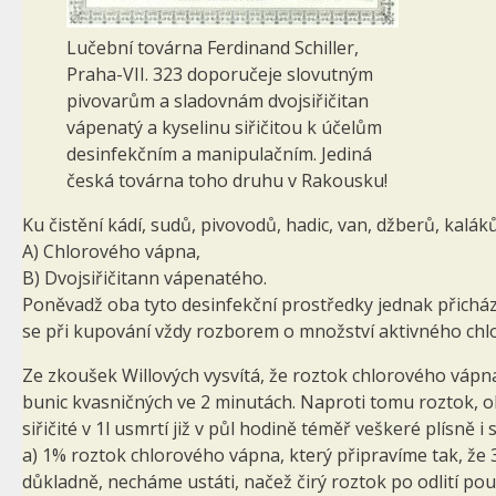
Lučební továrna Ferdinand Schiller,
Praha-VII. 323 doporučeje slovutným
pivovarům a sladovnám dvojsiřičitan
vápenatý a kyselinu siřičitou k účelům
desinfekčním a manipulačním. Jediná
česká továrna toho druhu v Rakousku!
Ku čistění kádí, sudů, pivovodů, hadic, van, džberů, kal
A) Chlorového vápna,
B) Dvojsiřičitann vápenatého.
Poněvadž oba tyto desinfekční prostředky jednak přicház
se při ku­pování vždy rozborem o množství aktivného chlor
Ze zkoušek Willových vysvítá, že roztok chlorového vápna 0
bunic kvasničných ve 2 minutách. Naproti tomu roztok, ob
siřičité v 1l usmrtí již v půl hodině téměř veškeré plísně i
a) 1% roztok chlorového vápna, který připravíme tak, že
důkladně, necháme ustáti, načež čirý roztok po odlití pou