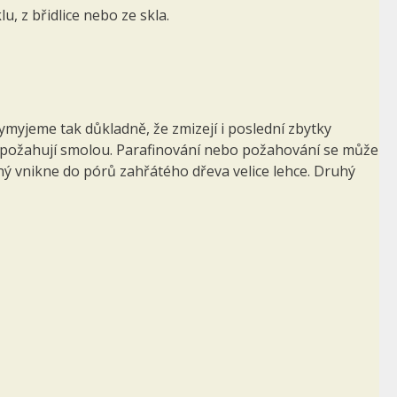
u, z břidlice nebo ze skla.
yjeme tak důkladně, že zmizejí i poslední zbytky
ji požahují smolou. Parafinování nebo požahování se může
ěný vnik­ne do pórů zahřátého dřeva velice lehce. Druhý