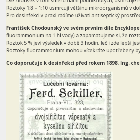
Dle zkoušek v tom směru námi podniknutých, usmrcuje rozto
Roztoky 1:8 – 1:10 usmrcují většinu mikroorganismů v době
Pro desinfekci v praxi radíme užívati antiseptický pro­stř
František Chodounský ve svém prvním díle Encykloped
fluorammonium na 1 hl vody) a zapamatujeme si, že rozto
Roztok 5 % jeví výsledek v době 3 hodin, leč i zde lepší j
Roztoky fluorammonium mohou vícekráte upotřebeny býti 
Co doporučuje k desinfekci před rokem 1898, Ing. che