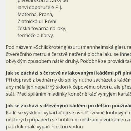
pivovarskou a zátky do
lahví doporučeje F. J.
Materna, Praha,
Zlatnická ul. První
česká továrna na laky,
fermeže a barvy.
Pod názvem »Schildkrotenglasur« (mannheimská glazura
čtverečního metru a čerstvě natřená plocha laku se ihned
obvyklým způsobem nátěr druhý. Podobně se provádí ta
Jak se zachází s čerstvě nalakovanými káděmi při pln
Při dopravě z bednárny do spilky nutno zacházet s káděmi 
aby měla jen nepatrný sklon k čepovému otvoru, ale přest
stát. Před spíláním mladinky konečně káď vymyjem kartáč
Jak se zachází s dřevěnými káděmi po delším používá
Kádě se vysklepí, vykartáčují se uvnitř i zevně louhovým
některých případech se hoblíkem odstraní pivní kámen a s
pak dokonale vypaří horkou vodou.