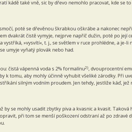
í kádě také vně, sic by dřevo nemohlo pracovat, kde se to vš
ve smočí, poté se dřevěnou škrabkou oškrábe a nakonec nepř
m dvakrát čistě vymyje, nejprve napříč dužin, poté po její ce
vystříká, »vysvítí«, t. j., se světlem v ruce pro­hlédne, a j
se umyje vyňatý plovák nebo had.
2)
sou: čistá vápenná voda s 2% formalínu
, dvouprocentní e
doby k tomu, aby mohly účinně vyhubit všeliké zárodky. Při 
tříkání silným vodním proudem. Jen tehdy, jestliže káď, jež
ichž by se mohly usadit zbytky piva a kvasnic a kvasit. Taková
 opravit, při tom se menší poškození odstraní až po zdravé d
ou.