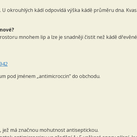
. U okrouhlých kádí odpovídá výška kádě průměru dna. Kvasná
­nové?
prostoru mnohem lip a lze je snadněji čistit než kádě dřevě
1942
um pod jménem „antimicroccin” do obchodu.
ina, jež má značnou mohutnost antiseptickou.