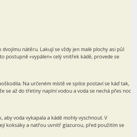
 dvojímu nátěru. Lakují se vždy jen malé plochy asi půl
kto postupně »vypálen« celý vnitřek kádě, provede se
poškodila. Na určeném místě ve spilce postaví se káď tak,
že se až do třetiny naplní vodou a voda se nechá přes noc
ak, aby voda vykapala a kádě mohly vyschnout. V
ejí koksáky a natřou uvnitř glazurou, před použitím se