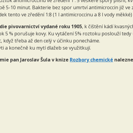
k antimicroccinu ve zředění 1 : 5 veškeré spory plísní, kva
 5-10 minut. Bakterie bez spor umrtví antimicroccin již ve z
edek tento ve zředění 1:8 (1 l antimicroccinu a 8 l vody měkké
ie pivovarnictví vydané roku 1905
, k čištění kádí kvasn
k 5 % porušuje kovy. Ku vytáčení 5% roztoku poslouží tedy
est, když třeba až den celý v účinku ponecháme.
a konečně ku mytí dlažeb se využitkují.
mie pan Jaroslav Šula v knize
Rozbory chemické
nalezne