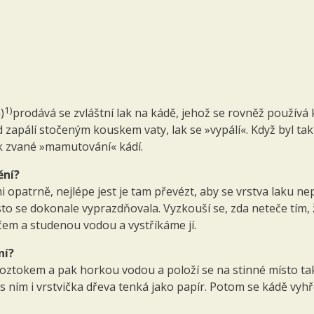
1)
)
prodává se zvláštní lak na kádě, jehož se rovněž používá k
 zapálí stočeným kouskem vaty, lak se »vypálí«. Když byl ta
k zvané »mamutování« kádí.
ění?
opatrně, nejlépe jest je tam převézt, aby se vrstva laku ne
o se dokonale vyprazdňovala. Vyzkouší se, zda neteče tím, 
em a studenou vodou a vystříkáme jí.
ní?
 roztokem a pak horkou vodou a položí se na stinné místo t
 ním i vrstvička dřeva tenká jako papír. Potom se kádě vyhř