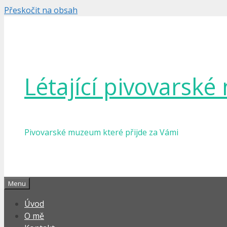
Přeskočit na obsah
Létající pivovarsk
Pivovarské muzeum které přijde za Vámi
Menu
Úvod
O mě