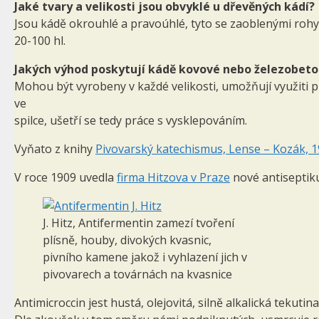
Jaké tvary a velikosti jsou obvyklé u dřevěných kádí?
Jsou kádě okrouhlé a pravoúhlé, tyto se zaoblenými rohy
20-100 hl.
Jakých výhod poskytují kádě kovové nebo železobeto
Mohou být vyrobeny v každé velikosti, umožňují vy­užiti 
ve
spilce, ušetří se tedy práce s vysklepováním.
Vyňato z knihy
Pivovarský katechismus, Lense – Kozák, 
V roce 1909 uvedla
firma Hitzova v Praze
nové antiseptik
J. Hitz, Antifermentin zamezí tvoření
plísně, houby, divokých kvasnic,
pivního kamene jakož i vyhlazení jich v
pivovarech a továrnách na kvasnice
Antimicroccin jest hustá, olejovitá, silně alkalická tekut