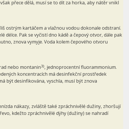
ak přece dělá, musí se to dít za horka, aby nátěr vnikl
íliš ostrým kartáčem a vlažnou vodou dokonale od­straní.
lé délce. Pak se vyčistí dno kádě a čepový otvor, dále pak
e-li nutno, znova vymyje. Voda kolem čepového otvoru
3)
mrad nebo montanin
, jednoprocentní fluorammonium.
uvedených koncentracích má desinfekční prostředek
 má být desinfikována, vyschla, musí být znova
 hnízda nákazy, zvláště také zpráchnivělé dužiny, zhoršují
řevo, kdežto zpráchnivělé dýhy (dužiny) se nahradí