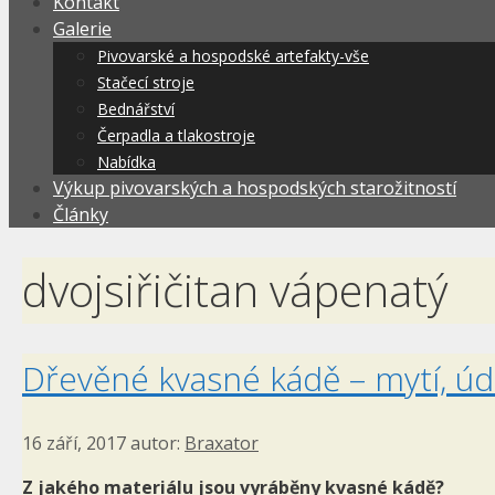
Kontakt
Galerie
Pivovarské a hospodské artefakty-vše
Stačecí stroje
Bednářství
Čerpadla a tlakostroje
Nabídka
Výkup pivovarských a hospodských starožitností
Články
dvojsiřičitan vápenatý
Dřevěné kvasné kádě – mytí, úd
16 září, 2017
autor:
Braxator
Z jakého materiálu jsou vyráběny kvasné kádě?