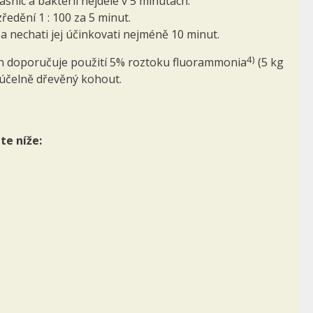
snic a bakterií nejdéle v 5 minutách.
ředění 1 : 100 za 5 minut.
) a nechati jej účinkovati nejméně 10 minut.
4)
ých doporučuje použití 5% roztoku fluorammonia
(5 kg
 účelně dřevěný kohout.
te níže: