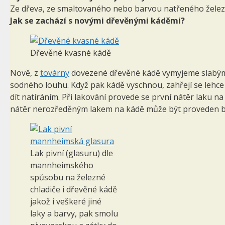
Ze dřeva, ze smaltovaného nebo barvou natřeného že­leza, z 
Jak se zachází s novými dřevěnými káděmi?
Dřevěné kvasné kádě
Nově, z
továrny
dovezené dřevěné kádě vymyjeme sla­bým 
sodného louhu. Když pak kádě vyschnou, zahřejí se lehce
dít natíráním. Při lakování provede se první nátěr laku n
nátěr nerozředěným lakem na kádě může být proveden b
Lak pivní (glasuru) dle
mannheimského
spůsobu na železné
chladiče i dřevěné kádě
jakož i veškeré jiné
laky a barvy, pak smolu