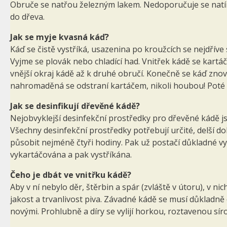
Obruče se natřou železným lakem. Nedoporučuje se natírat
do dřeva.
Jak se myje kvasná káď?
Káď se čistě vystříká, usazenina po kroužcích se nej­dří
Vyjme se plovák nebo chladící had. Vnitřek kádě se kartáče
vnější okraj kádě až k druhé obručí. Konečně se káď znova 
nahromaděná se odstraní kartáčem, nikoli houbou! Poté 
Jak se desinfikují dřevěné kádě?
Nejobvyklejší desinfekční prostředky pro dřevěné kádě j
Všechny desinfekční prostředky potřebují určité, delší 
působit nejméně čtyři hodiny. Pak už postačí důkladné vys
vykartáčována a pak vystříkána.
Čeho je dbát ve vnitřku kádě?
Aby v ní nebylo děr, štěrbin a spár (zvláště v útoru), v n
jakost a trvanlivost piva. Závadné kádě se musí důkladně
novými. Prohlubně a díry se vylijí horkou, roztave­nou sír