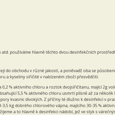
áků atd. používáme hlavně těchto dvou desinfekčních prostřed
ejí do obchodu v různé jakosti, a poněvadž oba se působení
u a kyseliny si­řičité v nabízeném zboží přesvědčiti.
,2 % aktivního chloru a roztok dvojsiřičitanu, mající 2g volné
sahující 5,5 % aktivného chloru usmrtí plísně až za několik 
 spory kvasnic divokých. Z příčiny té dlužno k desinfekci v pra
 3-3,5 kg dobrého chlorového vápna, majícího 30-35 % aktiv­
žijeme a to hlavně k desinfekci nádobí, jež ve styk s várečný