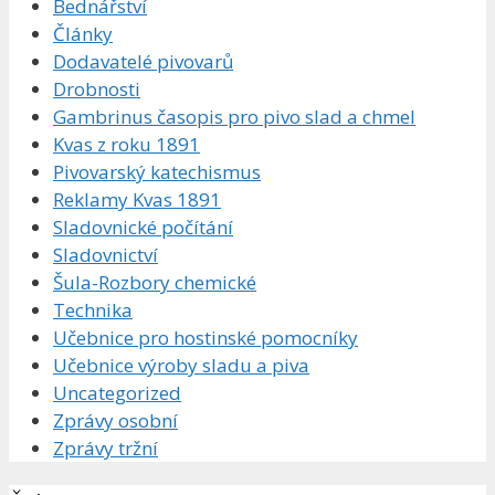
Bednářství
Články
Dodavatelé pivovarů
Drobnosti
Gambrinus časopis pro pivo slad a chmel
Kvas z roku 1891
Pivovarský katechismus
Reklamy Kvas 1891
Sladovnické počítání
Sladovnictví
Šula-Rozbory chemické
Technika
Učebnice pro hostinské pomocníky
Učebnice výroby sladu a piva
Uncategorized
Zprávy osobní
Zprávy tržní