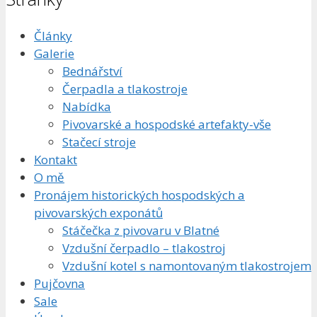
Články
Galerie
Bednářství
Čerpadla a tlakostroje
Nabídka
Pivovarské a hospodské artefakty-vše
Stačecí stroje
Kontakt
O mě
Pronájem historických hospodských a
pivovarských exponátů
Stáčečka z pivovaru v Blatné
Vzdušní čerpadlo – tlakostroj
Vzdušní kotel s namontovaným tlakostrojem
Pujčovna
Sale