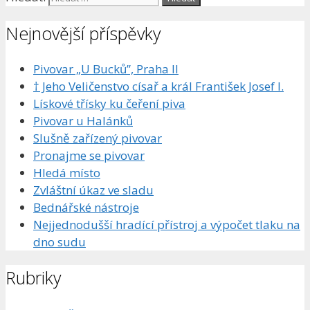
Nejnovější příspěvky
Pivovar „U Bucků”, Praha II
† Jeho Veličenstvo císař a král František Josef I.
Lískové třísky ku čeření piva
Pivovar u Halánků
Slušně zařízený pivovar
Pronajme se pivovar
Hledá místo
Zvláštní úkaz ve sladu
Bednářské nástroje
Nejjednodušší hradící přístroj a výpočet tlaku na
dno sudu
Rubriky