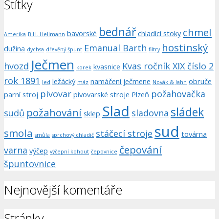
Štítky
bednář
chmel
bavorské
chladící stoky
Amerika
B.H. Hellmann
hostinský
Emanual Barth
dužina
dychsa
dřevěný špunt
filtry
Ječmen
hvozd
Kvas ročník XIX číslo 2
kvasnice
korek
rok 1891
ležácký
namáčení ječmene
obruče
led
máz
Novák & Jahn
pivovar
požahovačka
parní stroj
pivovarské stroje
Plzeň
Slad
sládek
požahování
sudů
sladovna
sklep
sud
smola
stáčecí stroje
továrna
smůla
sprchový chladič
čepování
varna
výčep
výčepní kohout
čepovnice
špuntovnice
Nejnovější komentáře
Stránky