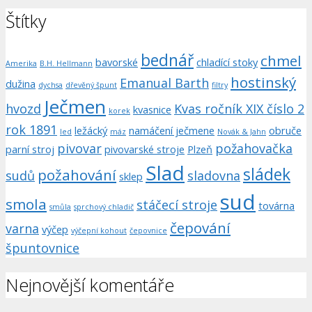
Štítky
bednář
chmel
bavorské
chladící stoky
Amerika
B.H. Hellmann
hostinský
Emanual Barth
dužina
dychsa
dřevěný špunt
filtry
Ječmen
hvozd
Kvas ročník XIX číslo 2
kvasnice
korek
rok 1891
ležácký
namáčení ječmene
obruče
led
máz
Novák & Jahn
pivovar
požahovačka
parní stroj
pivovarské stroje
Plzeň
Slad
sládek
požahování
sudů
sladovna
sklep
sud
smola
stáčecí stroje
továrna
smůla
sprchový chladič
čepování
varna
výčep
výčepní kohout
čepovnice
špuntovnice
Nejnovější komentáře