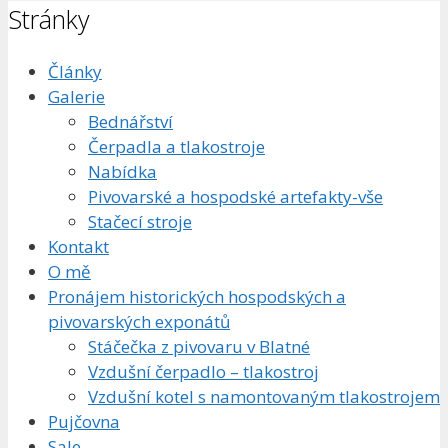
Stránky
Články
Galerie
Bednářství
Čerpadla a tlakostroje
Nabídka
Pivovarské a hospodské artefakty-vše
Stačecí stroje
Kontakt
O mě
Pronájem historických hospodských a
pivovarských exponátů
Stáčečka z pivovaru v Blatné
Vzdušní čerpadlo – tlakostroj
Vzdušní kotel s namontovaným tlakostrojem
Pujčovna
Sale