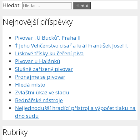
Hledat:
Nejnovější příspěvky
Pivovar „U Bucků”, Praha II
† Jeho Veličenstvo císař a král František Josef I.
Lískové třísky ku čeření piva
Pivovar u Halánků
Slušně zařízený pivovar
Pronajme se pivovar
Hledá místo
Zvláštní úkaz ve sladu
Bednářské nástroje
Nejjednodušší hradící přístroj a výpočet tlaku na
dno sudu
Rubriky