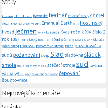
Štítky
bednář
chmel
bavorské
chladící stoky
Amerika
B.H. Hellmann
hostinský
Emanual Barth
dužina
dychsa
dřevěný špunt
filtry
Ječmen
hvozd
Kvas ročník XIX číslo 2
kvasnice
korek
rok 1891
ležácký
namáčení ječmene
obruče
led
máz
Novák & Jahn
pivovar
požahovačka
parní stroj
pivovarské stroje
Plzeň
Slad
sládek
požahování
sudů
sladovna
sklep
sud
smola
stáčecí stroje
továrna
smůla
sprchový chladič
čepování
varna
výčep
výčepní kohout
čepovnice
špuntovnice
Nejnovější komentáře
Stránky