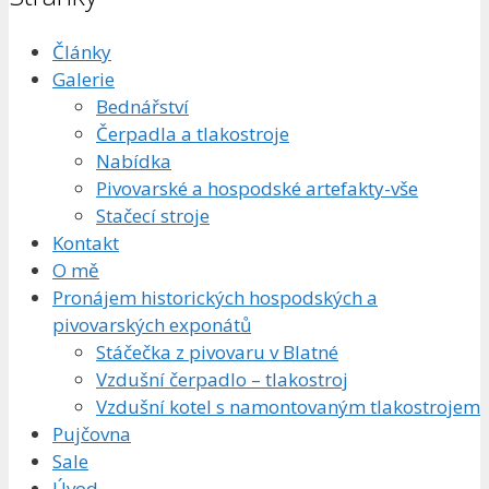
Články
Galerie
Bednářství
Čerpadla a tlakostroje
Nabídka
Pivovarské a hospodské artefakty-vše
Stačecí stroje
Kontakt
O mě
Pronájem historických hospodských a
pivovarských exponátů
Stáčečka z pivovaru v Blatné
Vzdušní čerpadlo – tlakostroj
Vzdušní kotel s namontovaným tlakostrojem
Pujčovna
Sale
Úvod