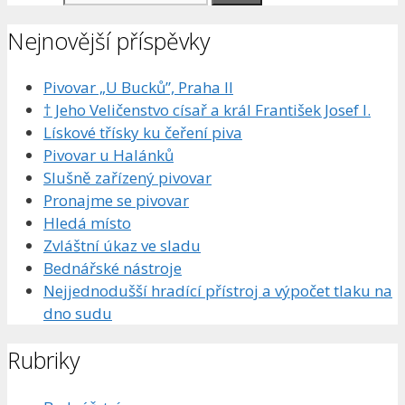
Nejnovější příspěvky
Pivovar „U Bucků”, Praha II
† Jeho Veličenstvo císař a král František Josef I.
Lískové třísky ku čeření piva
Pivovar u Halánků
Slušně zařízený pivovar
Pronajme se pivovar
Hledá místo
Zvláštní úkaz ve sladu
Bednářské nástroje
Nejjednodušší hradící přístroj a výpočet tlaku na
dno sudu
Rubriky