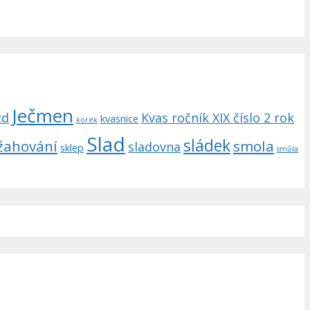
Ječmen
zd
Kvas ročník XIX číslo 2 rok
kvasnice
korek
Slad
sládek
žahování
smola
sladovna
sklep
smůla