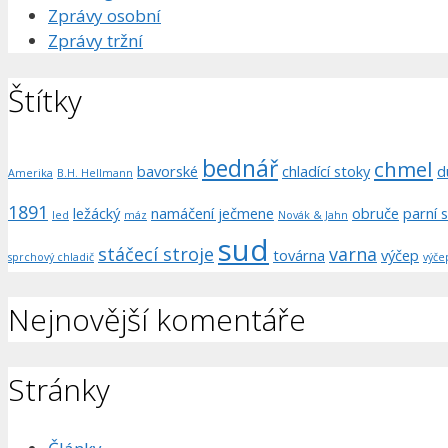
Zprávy osobní
Zprávy tržní
Štítky
bednář
chmel
bavorské
chladící stoky
d
Amerika
B.H. Hellmann
1891
ležácký
namáčení ječmene
obruče
parní s
led
máz
Novák & Jahn
sud
stáčecí stroje
varna
továrna
výčep
sprchový chladič
výče
Nejnovější komentáře
Stránky