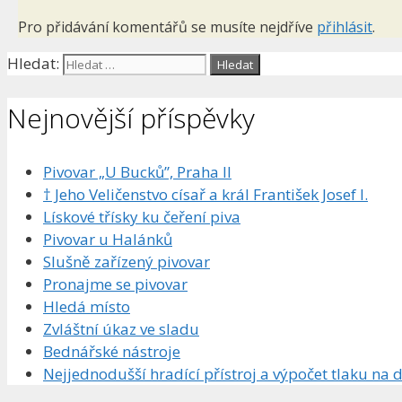
Pro přidávání komentářů se musíte nejdříve
přihlásit
.
Hledat:
Nejnovější příspěvky
Pivovar „U Bucků”, Praha II
† Jeho Veličenstvo císař a král František Josef I.
Lískové třísky ku čeření piva
Pivovar u Halánků
Slušně zařízený pivovar
Pronajme se pivovar
Hledá místo
Zvláštní úkaz ve sladu
Bednářské nástroje
Nejjednodušší hradící přístroj a výpočet tlaku na