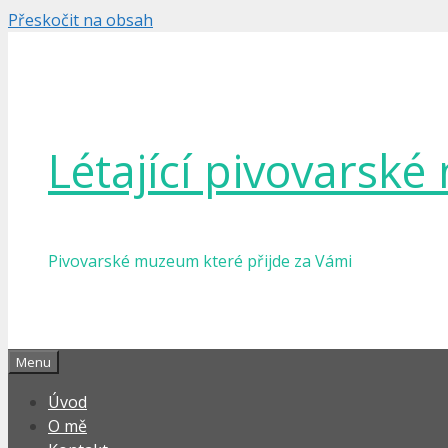
Přeskočit na obsah
Létající pivovarsk
Pivovarské muzeum které přijde za Vámi
Menu
Úvod
O mě