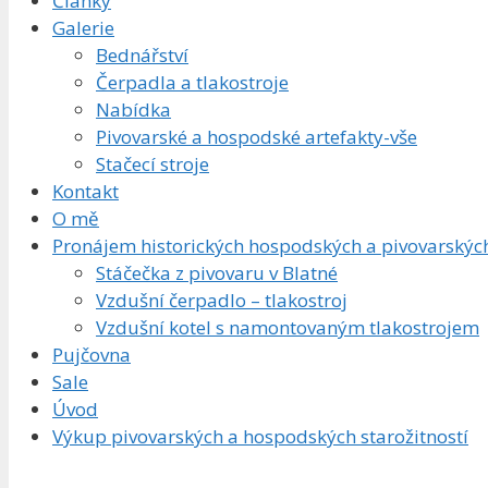
Články
Galerie
Bednářství
Čerpadla a tlakostroje
Nabídka
Pivovarské a hospodské artefakty-vše
Stačecí stroje
Kontakt
O mě
Pronájem historických hospodských a pivovarskýc
Stáčečka z pivovaru v Blatné
Vzdušní čerpadlo – tlakostroj
Vzdušní kotel s namontovaným tlakostrojem
Pujčovna
Sale
Úvod
Výkup pivovarských a hospodských starožitností