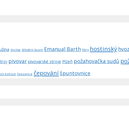
hostinský
Emanual Barth
hvo
užina
dychsa
dřevěný špunt
filtry
po
pivovar
požahovačka sudů
troj
pivovarské stroje
Plzeň
čepování
špuntovnice
pní kohout
čepovnice