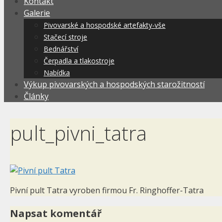
Kontakt
Galerie
Pivovarské a hospodské artefakty-vše
Stačecí stroje
Bednářství
Čerpadla a tlakostroje
Nabídka
Výkup pivovarských a hospodských starožitností
Články
pult_pivni_tatra
Pivní pult Tatra vyroben firmou Fr. Ringhoffer-Tatra
Napsat komentář