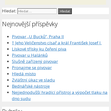
Hledat:
Nejnovější příspěvky
Pivovar „U Bucků”, Praha II
† Jeho Veličenstvo císař a král František Josef I.
Lískové třísky ku čeření piva
Pivovar u Halánků
Slušně zařízený pivovar
Pronajme se pivovar
Hledá místo
Zvláštní úkaz ve sladu
Bednářské nástroje
Nejjednodušší hradící přístroj a výpočet tlaku na
dno sudu