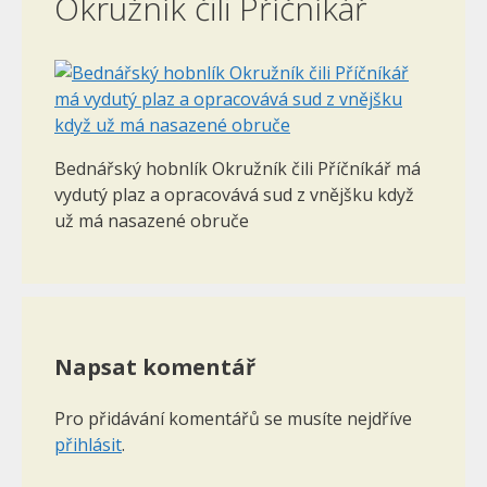
Okružník čili Příčníkář
Bednářský hobnlík Okružník čili Příčníkář má
vydutý plaz a opracovává sud z vnějšku když
už má nasazené obruče
Napsat komentář
Pro přidávání komentářů se musíte nejdříve
přihlásit
.