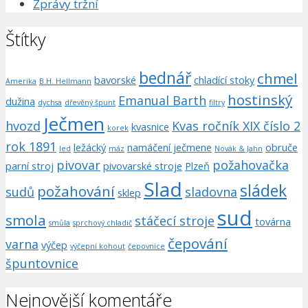
Zprávy tržní
Štítky
bednář
chmel
bavorské
chladící stoky
Amerika
B.H. Hellmann
hostinský
Emanual Barth
dužina
dychsa
dřevěný špunt
filtry
Ječmen
hvozd
Kvas ročník XIX číslo 2
kvasnice
korek
rok 1891
ležácký
namáčení ječmene
obruče
led
máz
Novák & Jahn
pivovar
požahovačka
parní stroj
pivovarské stroje
Plzeň
Slad
sládek
požahování
sudů
sladovna
sklep
sud
smola
stáčecí stroje
továrna
smůla
sprchový chladič
čepování
varna
výčep
výčepní kohout
čepovnice
špuntovnice
Nejnovější komentáře