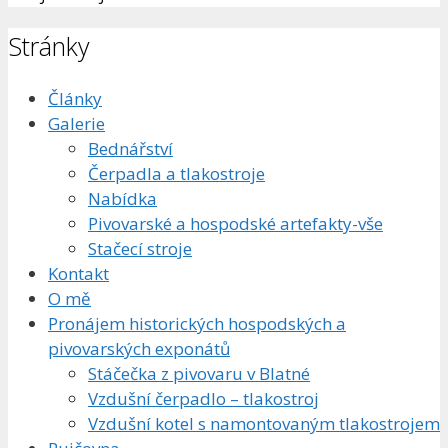
Stránky
Články
Galerie
Bednářství
Čerpadla a tlakostroje
Nabídka
Pivovarské a hospodské artefakty-vše
Stačecí stroje
Kontakt
O mě
Pronájem historických hospodských a
pivovarských exponátů
Stáčečka z pivovaru v Blatné
Vzdušní čerpadlo – tlakostroj
Vzdušní kotel s namontovaným tlakostrojem