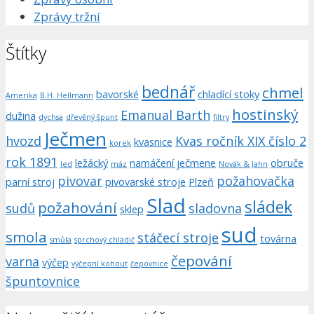
Zprávy tržní
Štítky
bednář
chmel
bavorské
chladící stoky
Amerika
B.H. Hellmann
hostinský
Emanual Barth
dužina
dychsa
dřevěný špunt
filtry
Ječmen
hvozd
Kvas ročník XIX číslo 2
kvasnice
korek
rok 1891
ležácký
namáčení ječmene
obruče
led
máz
Novák & Jahn
pivovar
požahovačka
parní stroj
pivovarské stroje
Plzeň
Slad
sládek
požahování
sudů
sladovna
sklep
sud
smola
stáčecí stroje
továrna
smůla
sprchový chladič
čepování
varna
výčep
výčepní kohout
čepovnice
špuntovnice