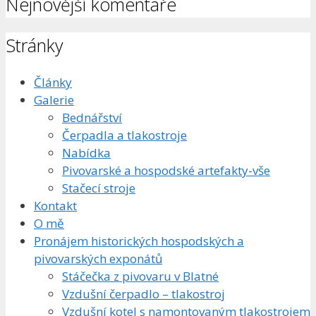
Nejnovější komentáře
Stránky
Články
Galerie
Bednářství
Čerpadla a tlakostroje
Nabídka
Pivovarské a hospodské artefakty-vše
Stačecí stroje
Kontakt
O mě
Pronájem historických hospodských a
pivovarských exponátů
Stáčečka z pivovaru v Blatné
Vzdušní čerpadlo – tlakostroj
Vzdušní kotel s namontovaným tlakostrojem