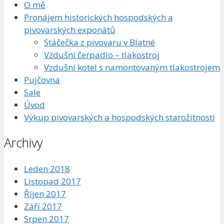
O mě
Pronájem historických hospodských a
pivovarských exponátů
Stáčečka z pivovaru v Blatné
Vzdušní čerpadlo – tlakostroj
Vzdušní kotel s namontovaným tlakostrojem
Pujčovna
Sale
Úvod
Výkup pivovarských a hospodských starožitností
Archivy
Leden 2018
Listopad 2017
Říjen 2017
Září 2017
Srpen 2017