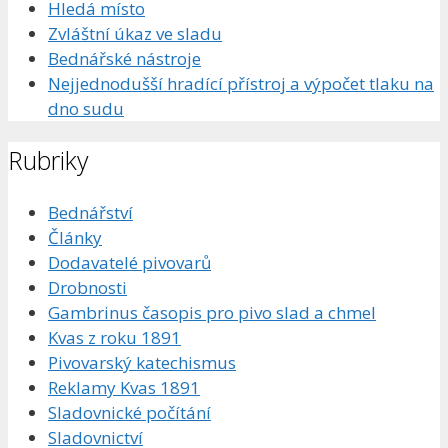
Hledá místo
Zvláštní úkaz ve sladu
Bednářské nástroje
Nejjednodušší hradící přístroj a výpočet tlaku na
dno sudu
Rubriky
Bednářství
Články
Dodavatelé pivovarů
Drobnosti
Gambrinus časopis pro pivo slad a chmel
Kvas z roku 1891
Pivovarský katechismus
Reklamy Kvas 1891
Sladovnické počítání
Sladovnictví