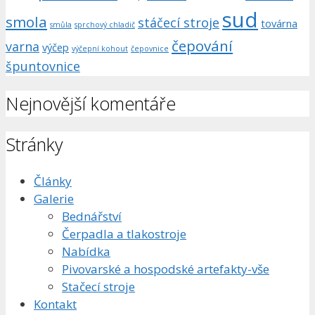
sud
smola
stáčecí stroje
továrna
smůla
sprchový chladič
čepování
varna
výčep
výčepní kohout
čepovnice
špuntovnice
Nejnovější komentáře
Stránky
Články
Galerie
Bednářství
Čerpadla a tlakostroje
Nabídka
Pivovarské a hospodské artefakty-vše
Stačecí stroje
Kontakt