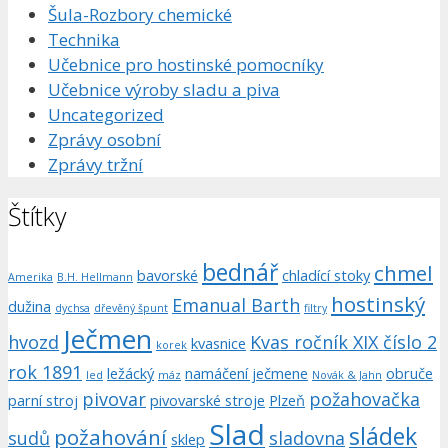
Šula-Rozbory chemické
Technika
Učebnice pro hostinské pomocníky
Učebnice výroby sladu a piva
Uncategorized
Zprávy osobní
Zprávy tržní
Štítky
bednář
chmel
bavorské
chladící stoky
Amerika
B.H. Hellmann
hostinský
Emanual Barth
dužina
dychsa
dřevěný špunt
filtry
Ječmen
hvozd
Kvas ročník XIX číslo 2
kvasnice
korek
rok 1891
ležácký
namáčení ječmene
obruče
led
máz
Novák & Jahn
pivovar
požahovačka
parní stroj
pivovarské stroje
Plzeň
Slad
sládek
požahování
sudů
sladovna
sklep