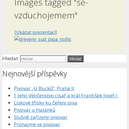
Images tagged "se-
vzduchojemem"
[Ukázat prezentaci]
Hledat:
Nejnovější příspěvky
Pivovar „U Bucků”, Praha II
† Jeho Veličenstvo císař a král František Josef I.
Lískové třísky ku čeření piva
Pivovar u Halánků
Slušně zařízený pivovar
Pronajme se pivovar