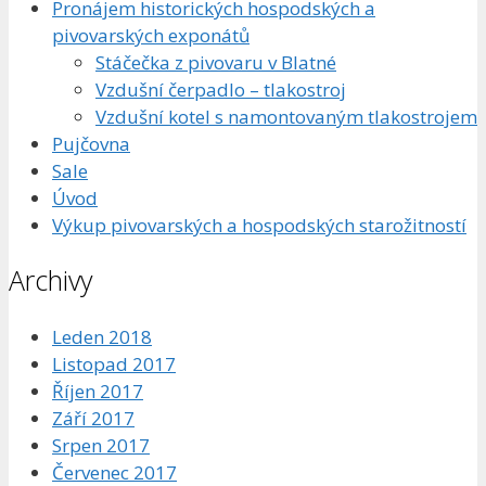
Pronájem historických hospodských a
pivovarských exponátů
Stáčečka z pivovaru v Blatné
Vzdušní čerpadlo – tlakostroj
Vzdušní kotel s namontovaným tlakostrojem
Pujčovna
Sale
Úvod
Výkup pivovarských a hospodských starožitností
Archivy
Leden 2018
Listopad 2017
Říjen 2017
Září 2017
Srpen 2017
Červenec 2017