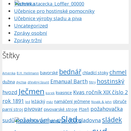
Technika
Učebnice pro hostinské pomocníky
Učebnice výroby sladu a piva
Uncategorized
Zprávy osobní
Zprávy tržní
Štítky
bednář
chmel
bavorské
chladící stoky
Amerika
B.H. Hellmann
hostinský
Emanual Barth
dužina
dychsa
dřevěný špunt
filtry
Ječmen
hvozd
Kvas ročník XIX číslo 2
kvasnice
korek
rok 1891
ležácký
namáčení ječmene
obruče
led
máz
Novák & Jahn
pivovar
požahovačka
parní stroj
pivovarské stroje
Plzeň
Slad
sládek
požahování
sudů
sladovna
sklep