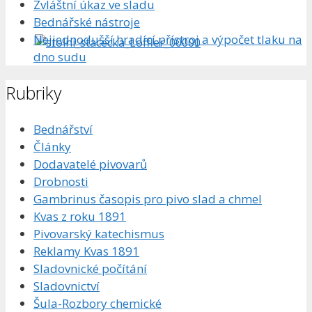
Zvláštní úkaz ve sladu
Bednářské nástroje
Nejjednodušší hradící přístroj a výpočet tlaku na
dno sudu
Rubriky
Bednářství
Články
Dodavatelé pivovarů
Drobnosti
Gambrinus časopis pro pivo slad a chmel
Kvas z roku 1891
Pivovarský katechismus
Reklamy Kvas 1891
Sladovnické počítání
Sladovnictví
Šula-Rozbory chemické