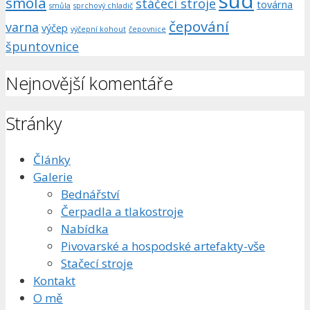
sud
smola
stáčecí stroje
továrna
smůla
sprchový chladič
čepování
varna
výčep
výčepní kohout
čepovnice
špuntovnice
Nejnovější komentáře
Stránky
Články
Galerie
Bednářství
Čerpadla a tlakostroje
Nabídka
Pivovarské a hospodské artefakty-vše
Stačecí stroje
Kontakt
O mě