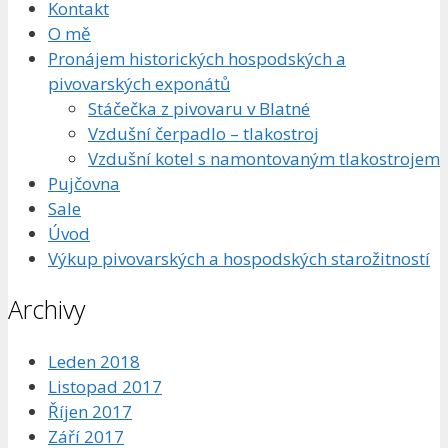
Kontakt
O mě
Pronájem historických hospodských a
pivovarských exponátů
Stáčečka z pivovaru v Blatné
Vzdušní čerpadlo – tlakostroj
Vzdušní kotel s namontovaným tlakostrojem
Pujčovna
Sale
Úvod
Výkup pivovarských a hospodských starožitností
Archivy
Leden 2018
Listopad 2017
Říjen 2017
Září 2017