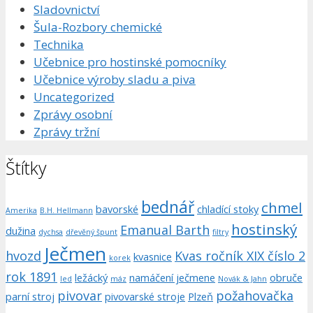
Sladovnictví
Šula-Rozbory chemické
Technika
Učebnice pro hostinské pomocníky
Učebnice výroby sladu a piva
Uncategorized
Zprávy osobní
Zprávy tržní
Štítky
bednář
chmel
bavorské
chladící stoky
Amerika
B.H. Hellmann
hostinský
Emanual Barth
dužina
dychsa
dřevěný špunt
filtry
Ječmen
hvozd
Kvas ročník XIX číslo 2
kvasnice
korek
rok 1891
ležácký
namáčení ječmene
obruče
led
máz
Novák & Jahn
pivovar
požahovačka
parní stroj
pivovarské stroje
Plzeň