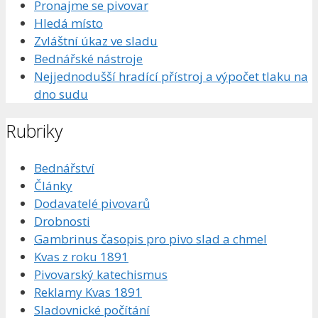
Pronajme se pivovar
Hledá místo
Zvláštní úkaz ve sladu
Bednářské nástroje
Nejjednodušší hradící přístroj a výpočet tlaku na
dno sudu
Rubriky
Bednářství
Články
Dodavatelé pivovarů
Drobnosti
Gambrinus časopis pro pivo slad a chmel
Kvas z roku 1891
Pivovarský katechismus
Reklamy Kvas 1891
Sladovnické počítání