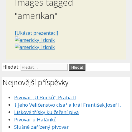
Images tagged
"amerikan"
[Ukázat prezentaci]
Hledat:
Nejnovější příspěvky
Pivovar „U Bucků”, Praha II
† Jeho Veličenstvo císař a král František Josef I.
Lískové třísky ku čeření piva
Pivovar u Halánků
Slušně zařízený pivovar