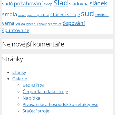
Slad
sládek
požahování
sudů
sladovna
sklep
sud
smola
stáčecí stroje
továrna
smůla
sprchový chladič
čepování
varna
výčep
výčepní kohout
čepovnice
špuntovnice
Nejnovější komentáře
Stránky
Články
Galerie
Bednářství
Čerpadla a tlakostroje
Nabídka
Pivovarské a hospodské artefakty-vše
Stačecí stroje