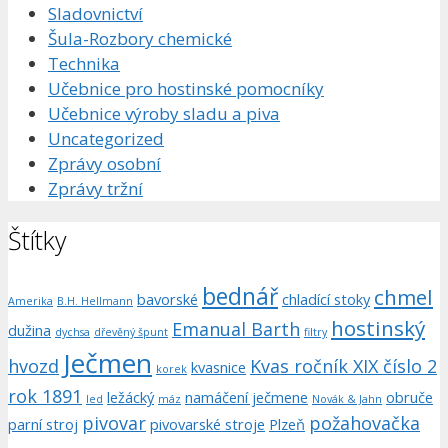
Sladovnictví
Šula-Rozbory chemické
Technika
Učebnice pro hostinské pomocníky
Učebnice výroby sladu a piva
Uncategorized
Zprávy osobní
Zprávy tržní
Štítky
bednář
chmel
bavorské
chladící stoky
Amerika
B.H. Hellmann
hostinský
Emanual Barth
dužina
dychsa
dřevěný špunt
filtry
Ječmen
hvozd
Kvas ročník XIX číslo 2
kvasnice
korek
rok 1891
ležácký
namáčení ječmene
obruče
led
máz
Novák & Jahn
pivovar
požahovačka
parní stroj
pivovarské stroje
Plzeň