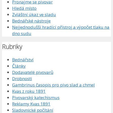
Pronajme se pivovar
Hledá místo
Zvláštní úkaz ve sladu
Bednářské nástroje
Nejjednodušší hradící přístroj a výpočet tlaku na
dno sudu
Rubriky
Bednářství
Články
Dodavatelé pivovarů
Drobnosti
Gambrinus časopis pro pivo slad a chmel
Kvas z roku 1891
Pivovarský katechismus
Reklamy Kvas 1891
Sladovnické počítání