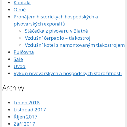
Kontakt
O mě
Pronájem historických hospodských a
pivovarských exponátů
Stáčečka z pivovaru v Blatné
Vzdušní čerpadlo – tlakostroj
Vzdušní kotel s namontovaným tlakostrojem
Pujčovna
Sale
Úvod
Výkup pivovarských a hospodských starožitností
Archivy
Leden 2018
Listopad 2017
Říjen 2017
Září 2017