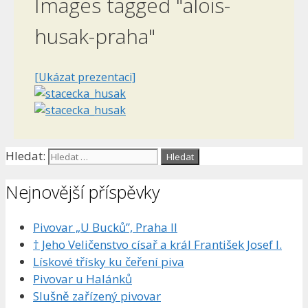
Images tagged "alois-
husak-praha"
[Ukázat prezentaci]
Hledat:
Nejnovější příspěvky
Pivovar „U Bucků”, Praha II
† Jeho Veličenstvo císař a král František Josef I.
Lískové třísky ku čeření piva
Pivovar u Halánků
Slušně zařízený pivovar