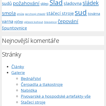
Slad
sládek
požahování
sudů
sladovna
sklep
sud
smola
stáčecí stroje
továrna
smůla
sprchový chladič
čepování
varna
výčep
výčepní kohout
čepovnice
špuntovnice
Nejnovější komentáře
Stránky
Články
Galerie
Bednářství
Čerpadla a tlakostroje
Nabídka
Pivovarské a hospodské artefakty-vše
Stačecí stroje